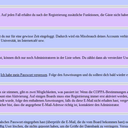
 Auf jeden Fall erhältst du nach der Registrierung zusätzliche Funktionen, die Gäste nicht habe
st du nur für eine gewisse Zeit eingeloggt. Dadurch wird ein Missbrauch deines Accounts verhi
Universität, im Internetcafé usw.
st, können dich nur noch Administratoren in der Liste sehen. Du zählst dann als versteckter Use
f
Ich habe mein Passwort vergessen
. Folge den Anweisungen und du solltest dich bald wieder 
ls sie stimmen, gibt es zwei Möglichkeiten, was passiert ist: Wenn die COPPA-Bestimmungen a
count eine Aktivierung. Auf einigen Boards muss eine Registrierung immer erst aktiviert werden
esandt wurde, folge den enthaltenen Anweisungen; falls du diese E-Mail nicht erhalten hast, ve
er bist, dass die angegebene E-Mail-Adresse richtig ist, kontaktiere den Administrator.
lsches Passwort eingegeben hast (überprüfe die E-Mail, die du vom Board bekommen hast) oder d
äßig User löschen, die nichts gepostet haben, um die Größe der Datenbank zu verringern. Versuc