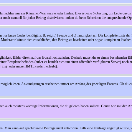
t du nachher nur ein Klammer-Wirrwarr wieder finden. Dies ist eine
Sicherung
, um Leute davon
 noch manuell für jeden Beitrag deaktivieren, indem du beim Schreiben die entsprechende Opti
ur kurze Codes benötigt, z. B. zeigt :) Freude und :( Traurigkeit an. Die komplette Liste der 
in Moderator könnte sich entschließen, den Beitrag zu bearbeiten oder sogar komplett zu löschen
glichkeit, Bilder direkt auf das Board hochzuladen. Deshalb musst du zu einem bestehenden Bild
einer Festplatte befinden (außer es handelt sich um einen öffentlich verfügbaren Server) noch 
[img] oder nutze HMTL (sofern erlaubt).
wie möglich lesen. Ankündigungen erscheinen immer am Anfang des jeweiligen Forums. Ob du e
en auch meistens wichtige Informationen, die du gelesen haben solltest. Genau wie mit den A
Man kann auf geschlossene Beiträge nicht antworten. Falls eine Umfrage angefügt wurde, wi