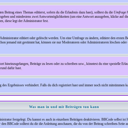
en Beitrag eines Themas editierst, sofern du die Erlaubnis dazu hast), solltest du die
Umfrage h
e angeben und mindestens zwei Antwortmöglichkeiten (um eine Antwort anzugeben, klicke auf d
, diese legt der Administrator fest.
inistrator editiert oder gelöscht werden. Um eine Umfrage zu ändern, editiere den ersten 
chon jemand mit gestimmt hat, können sie nur Moderatoren oder Administratoren löschen oder e
hineinzugelangen, Beiträge zu lesen oder zu schreiben usw., könntest du eine spezielle Erl
rund dafür hast.
es Ergebnisses verhindert. Falls du dich registriert hast und immer noch nicht mitstimmen kan
Was man in und mit Beiträgen tun kann
rator festgelegt. Du kannst es auch in einzelnen Beiträgen deaktivieren. BBCode selbst ist 
den BBCode solltest du dir die Anleitung anschauen, die du von der Beitrag schreiben-Seite au