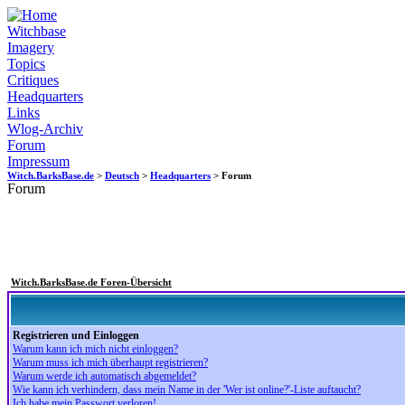
Witchbase
Imagery
Topics
Critiques
Headquarters
Links
Wlog-Archiv
Forum
Impressum
Witch.BarksBase.de
>
Deutsch
>
Headquarters
> Forum
Forum
Witch.BarksBase.de Foren-Übersicht
Registrieren und Einloggen
Warum kann ich mich nicht einloggen?
Warum muss ich mich überhaupt registrieren?
Warum werde ich automatisch abgemeldet?
Wie kann ich verhindern, dass mein Name in der 'Wer ist online?'-Liste auftaucht?
Ich habe mein Passwort verloren!