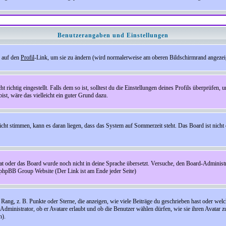
Benutzerangaben und Einstellungen
e auf den
Profil
-Link, um sie zu ändern (wird normalerweise am oberen Bildschirmrand angezeig
ichtig eingestellt. Falls dem so ist, solltest du die Einstellungen deines Profils überprüfen, um
bist, wäre das vielleicht ein guter Grund dazu.
 nicht stimmen, kann es daran liegen, dass das System auf Sommerzeit steht. Das Board ist ni
hat oder das Board wurde noch nicht in deine Sprache übersetzt. Versuche, den Board-Administrato
r phpBB Group Website (Der Link ist am Ende jeder Seite)
ng, z. B. Punkte oder Sterne, die anzeigen, wie viele Beiträge du geschrieben hast oder welch
Administrator, ob er Avatare erlaubt und ob die Benutzer wählen dürfen, wie sie ihren Avatar 
n).