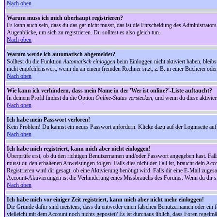
Nach oben
Warum muss ich mich überhaupt registrieren?
Es kann auch sein, dass du das gar nicht musst, das ist die Entscheidung des Administrators.
Augenblicke, um sich zu registrieren. Du solltest es also gleich tun.
Nach oben
Warum werde ich automatisch abgemeldet?
Solltest du die Funktion
Automatisch einloggen
beim Einloggen nicht aktiviert haben, bleib
nicht empfehlenswert, wenn du an einem fremden Rechner sitzt, z. B. in einer Bücherei oder 
Nach oben
Wie kann ich verhindern, dass mein Name in der 'Wer ist online?'-Liste auftaucht?
In deinem Profil findest du die Option
Online-Status verstecken
, und wenn du diese aktivier
Nach oben
Ich habe mein Passwort verloren!
Kein Problem! Du kannst ein neues Passwort anfordern. Klicke dazu auf der Loginseite au
Nach oben
Ich habe mich registriert, kann mich aber nicht einloggen!
Überprüfe erst, ob du den richtigen Benutzernamen und/oder Passwort angegeben hast. Fal
musst du den erhaltenen Anweisungen folgen. Falls dies nicht der Fall ist, braucht dein Ac
Registrieren wird dir gesagt, ob eine Aktivierung benötigt wird. Falls dir eine E-Mail zug
Account-Aktivierungen ist die Verhinderung eines Missbrauchs des Forums. Wenn du dir sich
Nach oben
Ich habe mich vor einiger Zeit registriert, kann mich aber nicht mehr einloggen!
Die Gründe dafür sind meistens, dass du entweder einen falschen Benutzernamen oder ein fa
vielleicht mit dem Account noch nichts gepostet? Es ist durchaus üblich, dass Foren regelm