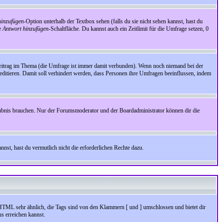
inzufügen
-Option unterhalb der Textbox sehen (falls du sie nicht sehen kannst, hast du
ie
Antwort hinzufügen
-Schaltfläche. Du kannst auch ein Zeitlimit für die Umfrage setzen, 0
Beitrag im Thema (die Umfrage ist immer damit verbunden). Wenn noch niemand bei der
ditieren. Damit soll verhindert werden, dass Personen ihre Umfragen beeinflussen, indem
aubnis brauchen. Nur der Forumsmoderator und der Boardadministrator können dir die
nst, hast du vermutlich nicht die erforderlichen Rechte dazu.
HTML sehr ähnlich, die Tags sind von den Klammern [ und ] umschlossen und bietet dir
s erreichen kannst.