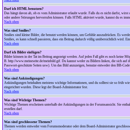
Nach oben
Darf ich HTML benutzen?
Das hängt davon ab, ob es vom Administrator erlaubt wurde. Falls du es nicht darfst, wirs
oder andere Störungen hervorrufen können. Falls HTML aktiviert wurde, kannst du es immer
Nach oben
Was sind Smilies?
Smilies sind kleine Bilder, die benutzt werden können, um Gefühle auszudrücken. Es werden n
Smilies, es kann schnell passieren, dass ein Beitrag dadurch völlig unübersichtlich wird. E
Nach oben
Darf ich Bilder einfügen?
Bilder können in der Tat im Beitrag angezeigt werden. Auf jeden Fall gibt es noch keine Mö
B. http://www.meineseite.de/meinbild.gif. Du kannst weder zu Bildern linken, die sich auf d
Passwort-geschützte Seiten usw). Um das Bild anzuzeigen, benutze entweder den BB-Code 
Nach oben
Was sind Ankündigungen?
Ankündigungen beinhalten meistens wichtige Informationen, und du solltest sie so früh 
eingerichtet wurden. Diese legt der Board-Administrator fest.
Nach oben
Was sind Wichtige Themen?
Wichtige Themen erscheinen unterhalb der Ankündigungen in der Forumsansicht. Sie enthalt
erstellen darf.
Nach oben
Was sind geschlossene Themen?
Themen werden entweder vom Forumsmoderator oder dem Board-Administrator geschlossen. 