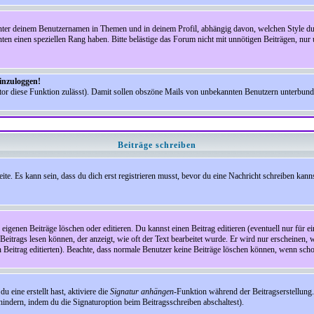
nter deinem Benutzernamen in Themen und in deinem Profil, abhängig davon, welchen Style du 
n einen speziellen Rang haben. Bitte belästige das Forum nicht mit unnötigen Beiträgen, nur 
einzuloggen!
ator diese Funktion zulässt). Damit sollen obszöne Mails von unbekannten Benutzern unterbun
Beiträge schreiben
te. Es kann sein, dass du dich erst registrieren musst, bevor du eine Nachricht schreiben kann
eigenen Beiträge löschen oder editieren. Du kannst einen Beitrag editieren (eventuell nur für 
Beitrags lesen können, der anzeigt, wie oft der Text bearbeitet wurde. Er wird nur erscheinen, 
den Beitrag editierten). Beachte, dass normale Benutzer keine Beiträge löschen können, wenn sch
 eine erstellt hast, aktiviere die
Signatur anhängen
-Funktion während der Beitragserstellung.
indern, indem du die Signaturoption beim Beitragsschreiben abschaltest).