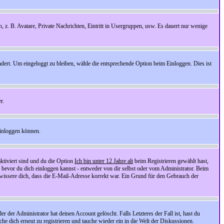
n, z. B. Avatare, Private Nachrichten, Eintritt in Usergruppen, usw. Es dauert nur wenige
ndert. Um eingeloggt zu bleiben, wähle die entsprechende Option beim Einloggen. Dies ist
r.
einloggen können.
ktiviert sind und du die Option
Ich bin unter 12 Jahre alt
beim Registrieren gewählt hast,
, bevor du dich einloggen kannst - entweder von dir selbst oder vom Administrator. Beim
rgewissere dich, dass die E-Mail-Adresse korrekt war. Ein Grund für den Gebrauch der
er Administrator hat deinen Account gelöscht. Falls Letzteres der Fall ist, hast du
he dich erneut zu registrieren und tauche wieder ein in die Welt der Diskussionen.