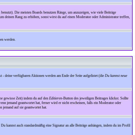
benutzt). Die meisten Boards benutzen Ränge, um anzuzeigen, wie viele Beiträge
um deinen Rang zu erhöhen, sonst wirst du auf einen Moderator oder Administrator treffen,
den werden.
st - deine verfügbaren Aktionen werden am Ende der Seite aufgelistet (die
Du kannst neue
eine gewisse Zeit) indem du auf den
Editieren
-Button des jeweiligen Beitrages klickst. Sollte
wenn jemand geantwortet hat, ferner wird er nicht erscheinen, falls ein Moderator oder
on jemand auf sie geantwortet hat.
 Du kannst auch standardmäßig eine Signatur an alle Beiträge anhängen, indem du im Profil