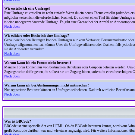
Wie erstelle ich eine Umfrage?
Eine Umfrage zu erstellen ist recht einfach: Wenn du ein neues Thema erstellst (oder den erst
möglicherweise nicht die erforderlichen Rechte). Du solltest einen Titel für deine Umfrag
ist eine unbegrenzt dauernde Umfrage. Es gibt eine Grenze bei der Anzahl an Antwortoptionen
Nach oben
Wie editiere oder lösche ich eine Umfrage?
Genau wie bei den Beiträgen können Umfragen nur vom Verfasser, Forumsmoderator oder Adm
Umfrage teilgenommen hat, können User die Umfrage editieren oder löschen; falls jedoch s
sie die Antworten verändern.
Nach oben
Warum kann ich ein Forum nicht betreten?
Manche Foren können nur von bestimmten Benutzern oder Gruppen betreten werden. Um dort 
Zugangsrechte dafür geben, du solltest sie um Zugang bitten, sofern du einen berechtigten G
Nach oben
Warum kann ich bei Abstimmungen nicht mitmachen?
Nur registrierte Benutzer können an Umfragen teilnehmen. Dadurch wird eine Beeinflussung d
Nach oben
Was ist BBCode?
BBCode ist eine spezielle Art von HTML. Ob du BBCode benutzen kannst, wird vom Administ
große Kontrolle darüber, was und wie etwas angezeigt wird. Für weitere Informationen über 