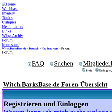
Witchbase
Imagery
Topics
Critiques
Headquarters
Links
Wlog-Archiv
Forum
Impressum
Witch.BarksBase.de
>
Deutsch
>
Headquarters
> Forum
Forum
FAQ
Suchen
Mitgliederl
Profil
Einloggen,
Witch.BarksBase.de Foren-Übersicht
Registrieren und Einloggen