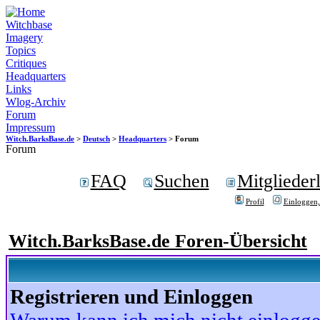
Witchbase
Imagery
Topics
Critiques
Headquarters
Links
Wlog-Archiv
Forum
Impressum
Witch.BarksBase.de
>
Deutsch
>
Headquarters
> Forum
Forum
FAQ
Suchen
Mitgliederl
Profil
Einloggen,
Witch.BarksBase.de Foren-Übersicht
Registrieren und Einloggen