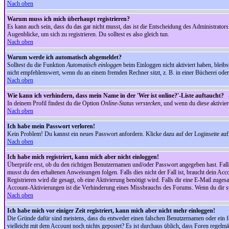
Nach oben
Warum muss ich mich überhaupt registrieren?
Es kann auch sein, dass du das gar nicht musst, das ist die Entscheidung des Administrators.
Augenblicke, um sich zu registrieren. Du solltest es also gleich tun.
Nach oben
Warum werde ich automatisch abgemeldet?
Solltest du die Funktion
Automatisch einloggen
beim Einloggen nicht aktiviert haben, bleib
nicht empfehlenswert, wenn du an einem fremden Rechner sitzt, z. B. in einer Bücherei oder 
Nach oben
Wie kann ich verhindern, dass mein Name in der 'Wer ist online?'-Liste auftaucht?
In deinem Profil findest du die Option
Online-Status verstecken
, und wenn du diese aktivier
Nach oben
Ich habe mein Passwort verloren!
Kein Problem! Du kannst ein neues Passwort anfordern. Klicke dazu auf der Loginseite au
Nach oben
Ich habe mich registriert, kann mich aber nicht einloggen!
Überprüfe erst, ob du den richtigen Benutzernamen und/oder Passwort angegeben hast. Fal
musst du den erhaltenen Anweisungen folgen. Falls dies nicht der Fall ist, braucht dein Ac
Registrieren wird dir gesagt, ob eine Aktivierung benötigt wird. Falls dir eine E-Mail zug
Account-Aktivierungen ist die Verhinderung eines Missbrauchs des Forums. Wenn du dir sich
Nach oben
Ich habe mich vor einiger Zeit registriert, kann mich aber nicht mehr einloggen!
Die Gründe dafür sind meistens, dass du entweder einen falschen Benutzernamen oder ein fa
vielleicht mit dem Account noch nichts gepostet? Es ist durchaus üblich, dass Foren regelm