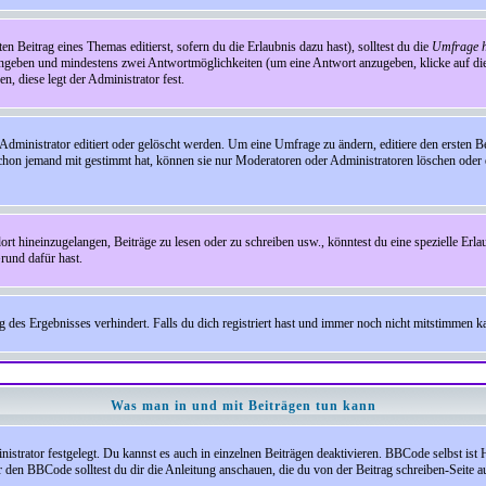
en Beitrag eines Themas editierst, sofern du die Erlaubnis dazu hast), solltest du die
Umfrage h
e angeben und mindestens zwei Antwortmöglichkeiten (um eine Antwort anzugeben, klicke auf d
, diese legt der Administrator fest.
inistrator editiert oder gelöscht werden. Um eine Umfrage zu ändern, editiere den ersten 
chon jemand mit gestimmt hat, können sie nur Moderatoren oder Administratoren löschen oder e
hineinzugelangen, Beiträge zu lesen oder zu schreiben usw., könntest du eine spezielle Erl
rund dafür hast.
es Ergebnisses verhindert. Falls du dich registriert hast und immer noch nicht mitstimmen kan
Was man in und mit Beiträgen tun kann
rator festgelegt. Du kannst es auch in einzelnen Beiträgen deaktivieren. BBCode selbst ist 
den BBCode solltest du dir die Anleitung anschauen, die du von der Beitrag schreiben-Seite au