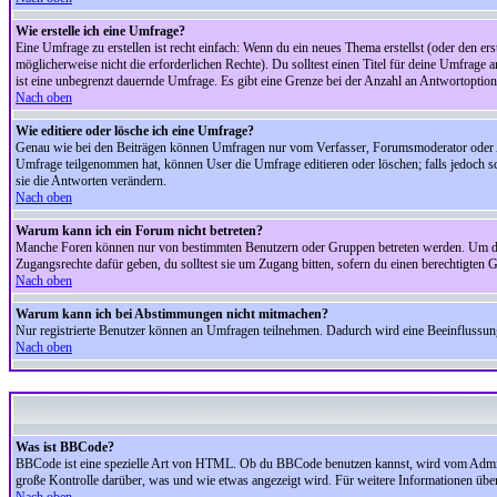
Wie erstelle ich eine Umfrage?
Eine Umfrage zu erstellen ist recht einfach: Wenn du ein neues Thema erstellst (oder den erst
möglicherweise nicht die erforderlichen Rechte). Du solltest einen Titel für deine Umfrag
ist eine unbegrenzt dauernde Umfrage. Es gibt eine Grenze bei der Anzahl an Antwortoptionen
Nach oben
Wie editiere oder lösche ich eine Umfrage?
Genau wie bei den Beiträgen können Umfragen nur vom Verfasser, Forumsmoderator oder Adm
Umfrage teilgenommen hat, können User die Umfrage editieren oder löschen; falls jedoch s
sie die Antworten verändern.
Nach oben
Warum kann ich ein Forum nicht betreten?
Manche Foren können nur von bestimmten Benutzern oder Gruppen betreten werden. Um dort 
Zugangsrechte dafür geben, du solltest sie um Zugang bitten, sofern du einen berechtigten G
Nach oben
Warum kann ich bei Abstimmungen nicht mitmachen?
Nur registrierte Benutzer können an Umfragen teilnehmen. Dadurch wird eine Beeinflussung d
Nach oben
Was ist BBCode?
BBCode ist eine spezielle Art von HTML. Ob du BBCode benutzen kannst, wird vom Administ
große Kontrolle darüber, was und wie etwas angezeigt wird. Für weitere Informationen über 