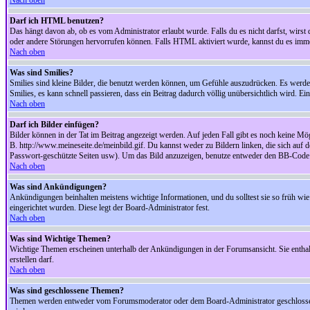
Nach oben
Darf ich HTML benutzen?
Das hängt davon ab, ob es vom Administrator erlaubt wurde. Falls du es nicht darfst, wirs
oder andere Störungen hervorrufen können. Falls HTML aktiviert wurde, kannst du es immer
Nach oben
Was sind Smilies?
Smilies sind kleine Bilder, die benutzt werden können, um Gefühle auszudrücken. Es werden n
Smilies, es kann schnell passieren, dass ein Beitrag dadurch völlig unübersichtlich wird. E
Nach oben
Darf ich Bilder einfügen?
Bilder können in der Tat im Beitrag angezeigt werden. Auf jeden Fall gibt es noch keine Mö
B. http://www.meineseite.de/meinbild.gif. Du kannst weder zu Bildern linken, die sich auf d
Passwort-geschützte Seiten usw). Um das Bild anzuzeigen, benutze entweder den BB-Code 
Nach oben
Was sind Ankündigungen?
Ankündigungen beinhalten meistens wichtige Informationen, und du solltest sie so früh 
eingerichtet wurden. Diese legt der Board-Administrator fest.
Nach oben
Was sind Wichtige Themen?
Wichtige Themen erscheinen unterhalb der Ankündigungen in der Forumsansicht. Sie enthalt
erstellen darf.
Nach oben
Was sind geschlossene Themen?
Themen werden entweder vom Forumsmoderator oder dem Board-Administrator geschlossen. 