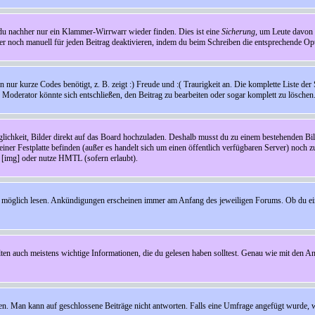
t du nachher nur ein Klammer-Wirrwarr wieder finden. Dies ist eine
Sicherung
, um Leute davon
 noch manuell für jeden Beitrag deaktivieren, indem du beim Schreiben die entsprechende Opti
ur kurze Codes benötigt, z. B. zeigt :) Freude und :( Traurigkeit an. Die komplette Liste der 
in Moderator könnte sich entschließen, den Beitrag zu bearbeiten oder sogar komplett zu löschen
glichkeit, Bilder direkt auf das Board hochzuladen. Deshalb musst du zu einem bestehenden Bild
einer Festplatte befinden (außer es handelt sich um einen öffentlich verfügbaren Server) noch 
[img] oder nutze HMTL (sofern erlaubt).
wie möglich lesen. Ankündigungen erscheinen immer am Anfang des jeweiligen Forums. Ob du e
en auch meistens wichtige Informationen, die du gelesen haben solltest. Genau wie mit den A
Man kann auf geschlossene Beiträge nicht antworten. Falls eine Umfrage angefügt wurde, wi