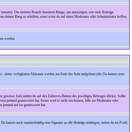
benutzt). Die meisten Boards benutzen Ränge, um anzuzeigen, wie viele Beiträge
um deinen Rang zu erhöhen, sonst wirst du auf einen Moderator oder Administrator treffen,
den werden.
st - deine verfügbaren Aktionen werden am Ende der Seite aufgelistet (die
Du kannst neue
eine gewisse Zeit) indem du auf den
Editieren
-Button des jeweiligen Beitrages klickst. Sollte
wenn jemand geantwortet hat, ferner wird er nicht erscheinen, falls ein Moderator oder
on jemand auf sie geantwortet hat.
 Du kannst auch standardmäßig eine Signatur an alle Beiträge anhängen, indem du im Profil