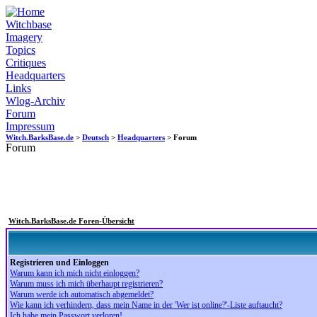
Witchbase
Imagery
Topics
Critiques
Headquarters
Links
Wlog-Archiv
Forum
Impressum
Witch.BarksBase.de
>
Deutsch
>
Headquarters
> Forum
Forum
Witch.BarksBase.de Foren-Übersicht
Registrieren und Einloggen
Warum kann ich mich nicht einloggen?
Warum muss ich mich überhaupt registrieren?
Warum werde ich automatisch abgemeldet?
Wie kann ich verhindern, dass mein Name in der 'Wer ist online?'-Liste auftaucht?
Ich habe mein Passwort verloren!