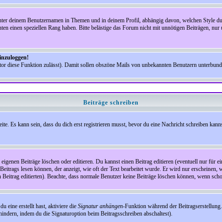
nter deinem Benutzernamen in Themen und in deinem Profil, abhängig davon, welchen Style du 
n einen speziellen Rang haben. Bitte belästige das Forum nicht mit unnötigen Beiträgen, nur 
einzuloggen!
ator diese Funktion zulässt). Damit sollen obszöne Mails von unbekannten Benutzern unterbun
Beiträge schreiben
te. Es kann sein, dass du dich erst registrieren musst, bevor du eine Nachricht schreiben kann
eigenen Beiträge löschen oder editieren. Du kannst einen Beitrag editieren (eventuell nur für 
Beitrags lesen können, der anzeigt, wie oft der Text bearbeitet wurde. Er wird nur erscheinen, 
den Beitrag editierten). Beachte, dass normale Benutzer keine Beiträge löschen können, wenn sch
 eine erstellt hast, aktiviere die
Signatur anhängen
-Funktion während der Beitragserstellung.
indern, indem du die Signaturoption beim Beitragsschreiben abschaltest).