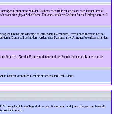
inzufügen
-Option unterhalb der Textbox sehen (falls du sie nicht sehen kannst, hast du
ie
Antwort hinzufügen
-Schaltfläche. Du kannst auch ein Zeitlimit für die Umfrage setzen, 0
Beitrag im Thema (die Umfrage ist immer damit verbunden). Wenn noch niemand bei der
ditieren. Damit soll verhindert werden, dass Personen ihre Umfragen beeinflussen, indem
aubnis brauchen. Nur der Forumsmoderator und der Boardadministrator können dir die
nst, hast du vermutlich nicht die erforderlichen Rechte dazu.
HTML sehr ähnlich, die Tags sind von den Klammern [ und ] umschlossen und bietet dir
s erreichen kannst.