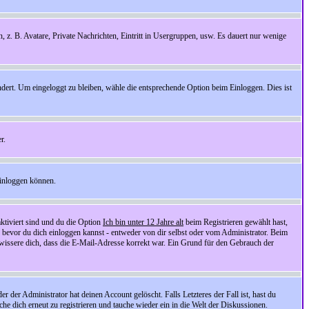
n, z. B. Avatare, Private Nachrichten, Eintritt in Usergruppen, usw. Es dauert nur wenige
ndert. Um eingeloggt zu bleiben, wähle die entsprechende Option beim Einloggen. Dies ist
r.
einloggen können.
ktiviert sind und du die Option
Ich bin unter 12 Jahre alt
beim Registrieren gewählt hast,
, bevor du dich einloggen kannst - entweder von dir selbst oder vom Administrator. Beim
rgewissere dich, dass die E-Mail-Adresse korrekt war. Ein Grund für den Gebrauch der
er Administrator hat deinen Account gelöscht. Falls Letzteres der Fall ist, hast du
he dich erneut zu registrieren und tauche wieder ein in die Welt der Diskussionen.