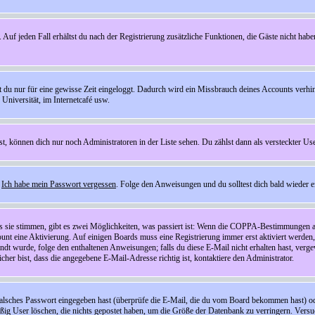
 Auf jeden Fall erhältst du nach der Registrierung zusätzliche Funktionen, die Gäste nicht habe
st du nur für eine gewisse Zeit eingeloggt. Dadurch wird ein Missbrauch deines Accounts verhi
Universität, im Internetcafé usw.
st, können dich nur noch Administratoren in der Liste sehen. Du zählst dann als versteckter Use
f
Ich habe mein Passwort vergessen
. Folge den Anweisungen und du solltest dich bald wieder 
ls sie stimmen, gibt es zwei Möglichkeiten, was passiert ist: Wenn die COPPA-Bestimmungen a
count eine Aktivierung. Auf einigen Boards muss eine Registrierung immer erst aktiviert werden
esandt wurde, folge den enthaltenen Anweisungen; falls du diese E-Mail nicht erhalten hast, ve
er bist, dass die angegebene E-Mail-Adresse richtig ist, kontaktiere den Administrator.
lsches Passwort eingegeben hast (überprüfe die E-Mail, die du vom Board bekommen hast) oder d
äßig User löschen, die nichts gepostet haben, um die Größe der Datenbank zu verringern. Versuc