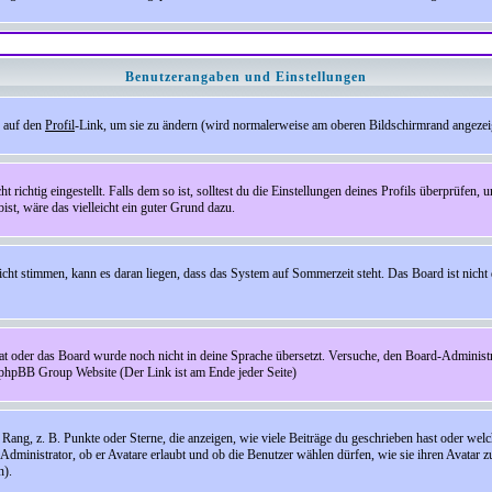
Benutzerangaben und Einstellungen
e auf den
Profil
-Link, um sie zu ändern (wird normalerweise am oberen Bildschirmrand angezeig
ichtig eingestellt. Falls dem so ist, solltest du die Einstellungen deines Profils überprüfen, um
bist, wäre das vielleicht ein guter Grund dazu.
 nicht stimmen, kann es daran liegen, dass das System auf Sommerzeit steht. Das Board ist ni
hat oder das Board wurde noch nicht in deine Sprache übersetzt. Versuche, den Board-Administrato
r phpBB Group Website (Der Link ist am Ende jeder Seite)
ng, z. B. Punkte oder Sterne, die anzeigen, wie viele Beiträge du geschrieben hast oder welch
Administrator, ob er Avatare erlaubt und ob die Benutzer wählen dürfen, wie sie ihren Avatar 
n).