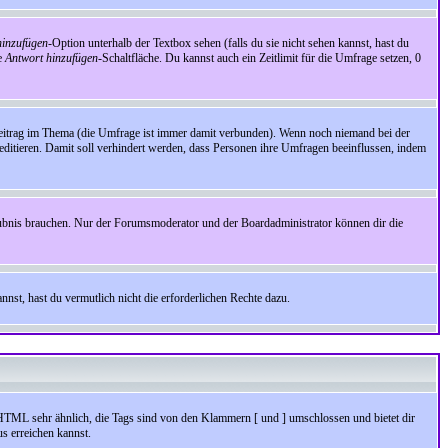
inzufügen
-Option unterhalb der Textbox sehen (falls du sie nicht sehen kannst, hast du
ie
Antwort hinzufügen
-Schaltfläche. Du kannst auch ein Zeitlimit für die Umfrage setzen, 0
Beitrag im Thema (die Umfrage ist immer damit verbunden). Wenn noch niemand bei der
ditieren. Damit soll verhindert werden, dass Personen ihre Umfragen beeinflussen, indem
aubnis brauchen. Nur der Forumsmoderator und der Boardadministrator können dir die
nst, hast du vermutlich nicht die erforderlichen Rechte dazu.
HTML sehr ähnlich, die Tags sind von den Klammern [ und ] umschlossen und bietet dir
s erreichen kannst.