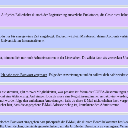
 Auf jeden Fall erhältst du nach der Registrierung zusätzliche Funktionen, die Gäste nicht habe
st du nur für eine gewisse Zeit eingeloggt. Dadurch wird ein Missbrauch deines Accounts verhi
Universität, im Internetcafé usw.
st, können dich nur noch Administratoren in der Liste sehen. Du zählst dann als versteckter Use
f
Ich habe mein Passwort vergessen
. Folge den Anweisungen und du solltest dich bald wieder 
ls sie stimmen, gibt es zwei Möglichkeiten, was passiert ist: Wenn die COPPA-Bestimmungen a
count eine Aktivierung. Auf einigen Boards muss eine Registrierung immer erst aktiviert werden
esandt wurde, folge den enthaltenen Anweisungen; falls du diese E-Mail nicht erhalten hast, ve
er bist, dass die angegebene E-Mail-Adresse richtig ist, kontaktiere den Administrator.
lsches Passwort eingegeben hast (überprüfe die E-Mail, die du vom Board bekommen hast) oder d
äßig User löschen, die nichts gepostet haben, um die Größe der Datenbank zu verringern. Versuc