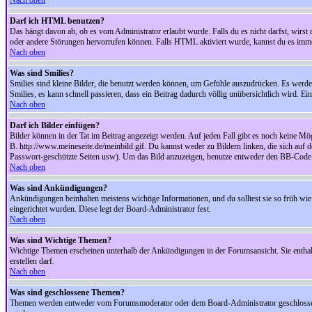
Nach oben
Darf ich HTML benutzen?
Das hängt davon ab, ob es vom Administrator erlaubt wurde. Falls du es nicht darfst, wirs
oder andere Störungen hervorrufen können. Falls HTML aktiviert wurde, kannst du es immer
Nach oben
Was sind Smilies?
Smilies sind kleine Bilder, die benutzt werden können, um Gefühle auszudrücken. Es werden n
Smilies, es kann schnell passieren, dass ein Beitrag dadurch völlig unübersichtlich wird. E
Nach oben
Darf ich Bilder einfügen?
Bilder können in der Tat im Beitrag angezeigt werden. Auf jeden Fall gibt es noch keine Mö
B. http://www.meineseite.de/meinbild.gif. Du kannst weder zu Bildern linken, die sich auf d
Passwort-geschützte Seiten usw). Um das Bild anzuzeigen, benutze entweder den BB-Code 
Nach oben
Was sind Ankündigungen?
Ankündigungen beinhalten meistens wichtige Informationen, und du solltest sie so früh 
eingerichtet wurden. Diese legt der Board-Administrator fest.
Nach oben
Was sind Wichtige Themen?
Wichtige Themen erscheinen unterhalb der Ankündigungen in der Forumsansicht. Sie enthalt
erstellen darf.
Nach oben
Was sind geschlossene Themen?
Themen werden entweder vom Forumsmoderator oder dem Board-Administrator geschlossen. 