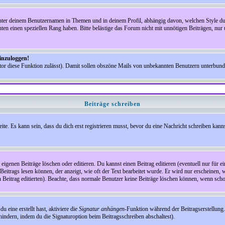
nter deinem Benutzernamen in Themen und in deinem Profil, abhängig davon, welchen Style du 
n einen speziellen Rang haben. Bitte belästige das Forum nicht mit unnötigen Beiträgen, nur 
einzuloggen!
ator diese Funktion zulässt). Damit sollen obszöne Mails von unbekannten Benutzern unterbun
Beiträge schreiben
te. Es kann sein, dass du dich erst registrieren musst, bevor du eine Nachricht schreiben kann
eigenen Beiträge löschen oder editieren. Du kannst einen Beitrag editieren (eventuell nur für 
Beitrags lesen können, der anzeigt, wie oft der Text bearbeitet wurde. Er wird nur erscheinen, 
den Beitrag editierten). Beachte, dass normale Benutzer keine Beiträge löschen können, wenn sch
 eine erstellt hast, aktiviere die
Signatur anhängen
-Funktion während der Beitragserstellung.
indern, indem du die Signaturoption beim Beitragsschreiben abschaltest).