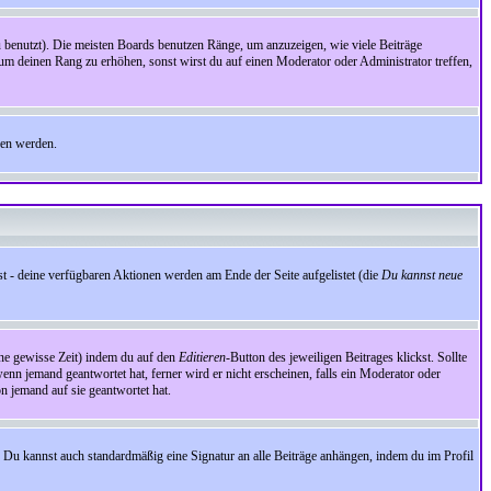
benutzt). Die meisten Boards benutzen Ränge, um anzuzeigen, wie viele Beiträge
um deinen Rang zu erhöhen, sonst wirst du auf einen Moderator oder Administrator treffen,
den werden.
st - deine verfügbaren Aktionen werden am Ende der Seite aufgelistet (die
Du kannst neue
eine gewisse Zeit) indem du auf den
Editieren
-Button des jeweiligen Beitrages klickst. Sollte
wenn jemand geantwortet hat, ferner wird er nicht erscheinen, falls ein Moderator oder
on jemand auf sie geantwortet hat.
 Du kannst auch standardmäßig eine Signatur an alle Beiträge anhängen, indem du im Profil