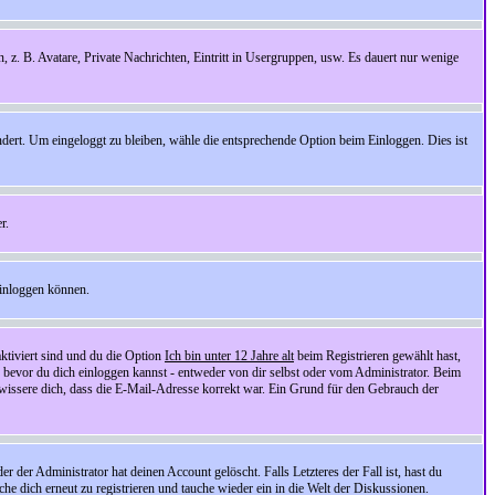
n, z. B. Avatare, Private Nachrichten, Eintritt in Usergruppen, usw. Es dauert nur wenige
ndert. Um eingeloggt zu bleiben, wähle die entsprechende Option beim Einloggen. Dies ist
r.
einloggen können.
ktiviert sind und du die Option
Ich bin unter 12 Jahre alt
beim Registrieren gewählt hast,
, bevor du dich einloggen kannst - entweder von dir selbst oder vom Administrator. Beim
rgewissere dich, dass die E-Mail-Adresse korrekt war. Ein Grund für den Gebrauch der
er Administrator hat deinen Account gelöscht. Falls Letzteres der Fall ist, hast du
he dich erneut zu registrieren und tauche wieder ein in die Welt der Diskussionen.