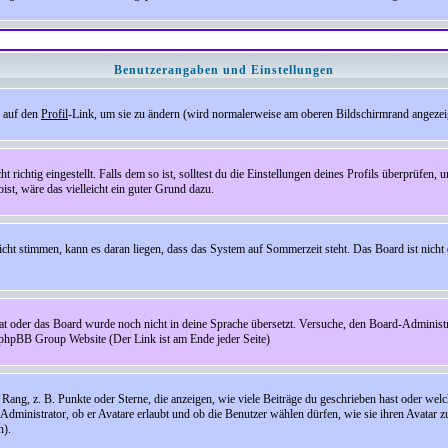
Benutzerangaben und Einstellungen
e auf den
Profil
-Link, um sie zu ändern (wird normalerweise am oberen Bildschirmrand angezeig
ichtig eingestellt. Falls dem so ist, solltest du die Einstellungen deines Profils überprüfen, um
bist, wäre das vielleicht ein guter Grund dazu.
 nicht stimmen, kann es daran liegen, dass das System auf Sommerzeit steht. Das Board ist ni
hat oder das Board wurde noch nicht in deine Sprache übersetzt. Versuche, den Board-Administrato
r phpBB Group Website (Der Link ist am Ende jeder Seite)
ng, z. B. Punkte oder Sterne, die anzeigen, wie viele Beiträge du geschrieben hast oder welch
Administrator, ob er Avatare erlaubt und ob die Benutzer wählen dürfen, wie sie ihren Avatar 
n).