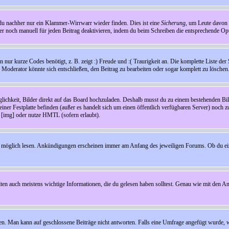
t du nachher nur ein Klammer-Wirrwarr wieder finden. Dies ist eine
Sicherung
, um Leute davon
 noch manuell für jeden Beitrag deaktivieren, indem du beim Schreiben die entsprechende Opti
ur kurze Codes benötigt, z. B. zeigt :) Freude und :( Traurigkeit an. Die komplette Liste der 
in Moderator könnte sich entschließen, den Beitrag zu bearbeiten oder sogar komplett zu löschen
glichkeit, Bilder direkt auf das Board hochzuladen. Deshalb musst du zu einem bestehenden Bild
einer Festplatte befinden (außer es handelt sich um einen öffentlich verfügbaren Server) noch 
[img] oder nutze HMTL (sofern erlaubt).
wie möglich lesen. Ankündigungen erscheinen immer am Anfang des jeweiligen Forums. Ob du e
en auch meistens wichtige Informationen, die du gelesen haben solltest. Genau wie mit den A
Man kann auf geschlossene Beiträge nicht antworten. Falls eine Umfrage angefügt wurde, wi