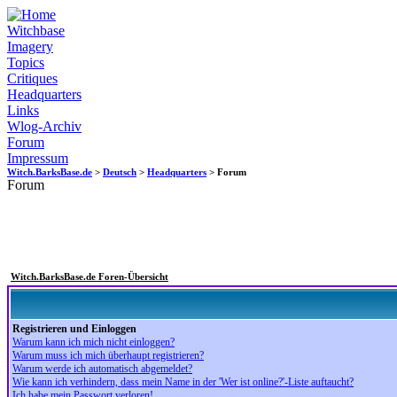
Witchbase
Imagery
Topics
Critiques
Headquarters
Links
Wlog-Archiv
Forum
Impressum
Witch.BarksBase.de
>
Deutsch
>
Headquarters
> Forum
Forum
Witch.BarksBase.de Foren-Übersicht
Registrieren und Einloggen
Warum kann ich mich nicht einloggen?
Warum muss ich mich überhaupt registrieren?
Warum werde ich automatisch abgemeldet?
Wie kann ich verhindern, dass mein Name in der 'Wer ist online?'-Liste auftaucht?
Ich habe mein Passwort verloren!