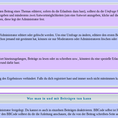
en Beitrag eines Themas editierst, sofern du die Erlaubnis dazu hast), solltest du die
Umfrage h
e angeben und mindestens zwei Antwortmöglichkeiten (um eine Antwort anzugeben, klicke auf d
, diese legt der Administrator fest.
inistrator editiert oder gelöscht werden. Um eine Umfrage zu ändern, editiere den ersten 
chon jemand mit gestimmt hat, können sie nur Moderatoren oder Administratoren löschen oder e
hineinzugelangen, Beiträge zu lesen oder zu schreiben usw., könntest du eine spezielle Erl
rund dafür hast.
es Ergebnisses verhindert. Falls du dich registriert hast und immer noch nicht mitstimmen kan
Was man in und mit Beiträgen tun kann
rator festgelegt. Du kannst es auch in einzelnen Beiträgen deaktivieren. BBCode selbst ist 
den BBCode solltest du dir die Anleitung anschauen, die du von der Beitrag schreiben-Seite au