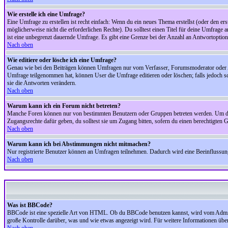
Wie erstelle ich eine Umfrage?
Eine Umfrage zu erstellen ist recht einfach: Wenn du ein neues Thema erstellst (oder den erst
möglicherweise nicht die erforderlichen Rechte). Du solltest einen Titel für deine Umfrag
ist eine unbegrenzt dauernde Umfrage. Es gibt eine Grenze bei der Anzahl an Antwortoptionen
Nach oben
Wie editiere oder lösche ich eine Umfrage?
Genau wie bei den Beiträgen können Umfragen nur vom Verfasser, Forumsmoderator oder Adm
Umfrage teilgenommen hat, können User die Umfrage editieren oder löschen; falls jedoch s
sie die Antworten verändern.
Nach oben
Warum kann ich ein Forum nicht betreten?
Manche Foren können nur von bestimmten Benutzern oder Gruppen betreten werden. Um dort 
Zugangsrechte dafür geben, du solltest sie um Zugang bitten, sofern du einen berechtigten G
Nach oben
Warum kann ich bei Abstimmungen nicht mitmachen?
Nur registrierte Benutzer können an Umfragen teilnehmen. Dadurch wird eine Beeinflussung d
Nach oben
Was ist BBCode?
BBCode ist eine spezielle Art von HTML. Ob du BBCode benutzen kannst, wird vom Administ
große Kontrolle darüber, was und wie etwas angezeigt wird. Für weitere Informationen über 