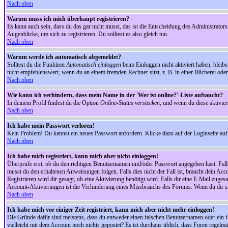
Nach oben
Warum muss ich mich überhaupt registrieren?
Es kann auch sein, dass du das gar nicht musst, das ist die Entscheidung des Administrators.
Augenblicke, um sich zu registrieren. Du solltest es also gleich tun.
Nach oben
Warum werde ich automatisch abgemeldet?
Solltest du die Funktion
Automatisch einloggen
beim Einloggen nicht aktiviert haben, bleib
nicht empfehlenswert, wenn du an einem fremden Rechner sitzt, z. B. in einer Bücherei oder 
Nach oben
Wie kann ich verhindern, dass mein Name in der 'Wer ist online?'-Liste auftaucht?
In deinem Profil findest du die Option
Online-Status verstecken
, und wenn du diese aktivier
Nach oben
Ich habe mein Passwort verloren!
Kein Problem! Du kannst ein neues Passwort anfordern. Klicke dazu auf der Loginseite au
Nach oben
Ich habe mich registriert, kann mich aber nicht einloggen!
Überprüfe erst, ob du den richtigen Benutzernamen und/oder Passwort angegeben hast. Fal
musst du den erhaltenen Anweisungen folgen. Falls dies nicht der Fall ist, braucht dein Ac
Registrieren wird dir gesagt, ob eine Aktivierung benötigt wird. Falls dir eine E-Mail zug
Account-Aktivierungen ist die Verhinderung eines Missbrauchs des Forums. Wenn du dir sich
Nach oben
Ich habe mich vor einiger Zeit registriert, kann mich aber nicht mehr einloggen!
Die Gründe dafür sind meistens, dass du entweder einen falschen Benutzernamen oder ein fa
vielleicht mit dem Account noch nichts gepostet? Es ist durchaus üblich, dass Foren regelm