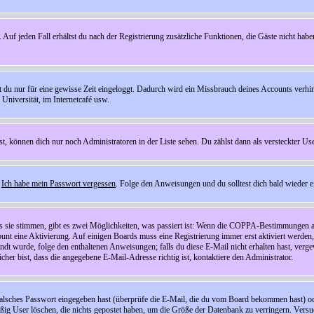
 Auf jeden Fall erhältst du nach der Registrierung zusätzliche Funktionen, die Gäste nicht habe
st du nur für eine gewisse Zeit eingeloggt. Dadurch wird ein Missbrauch deines Accounts verhi
Universität, im Internetcafé usw.
st, können dich nur noch Administratoren in der Liste sehen. Du zählst dann als versteckter Use
f
Ich habe mein Passwort vergessen
. Folge den Anweisungen und du solltest dich bald wieder 
ls sie stimmen, gibt es zwei Möglichkeiten, was passiert ist: Wenn die COPPA-Bestimmungen a
count eine Aktivierung. Auf einigen Boards muss eine Registrierung immer erst aktiviert werden
esandt wurde, folge den enthaltenen Anweisungen; falls du diese E-Mail nicht erhalten hast, ve
er bist, dass die angegebene E-Mail-Adresse richtig ist, kontaktiere den Administrator.
lsches Passwort eingegeben hast (überprüfe die E-Mail, die du vom Board bekommen hast) oder d
äßig User löschen, die nichts gepostet haben, um die Größe der Datenbank zu verringern. Versuc