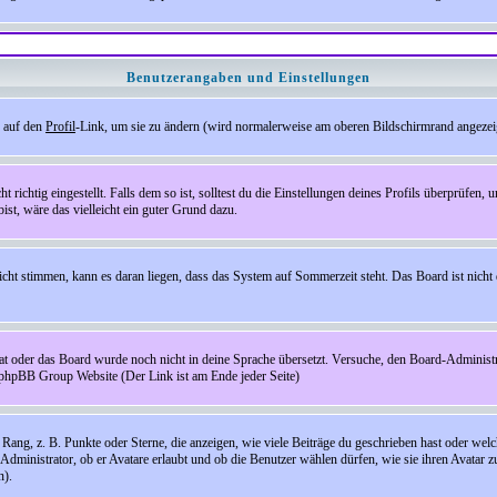
Benutzerangaben und Einstellungen
e auf den
Profil
-Link, um sie zu ändern (wird normalerweise am oberen Bildschirmrand angezeig
ichtig eingestellt. Falls dem so ist, solltest du die Einstellungen deines Profils überprüfen, um
bist, wäre das vielleicht ein guter Grund dazu.
 nicht stimmen, kann es daran liegen, dass das System auf Sommerzeit steht. Das Board ist ni
hat oder das Board wurde noch nicht in deine Sprache übersetzt. Versuche, den Board-Administrato
r phpBB Group Website (Der Link ist am Ende jeder Seite)
ng, z. B. Punkte oder Sterne, die anzeigen, wie viele Beiträge du geschrieben hast oder welch
Administrator, ob er Avatare erlaubt und ob die Benutzer wählen dürfen, wie sie ihren Avatar 
n).