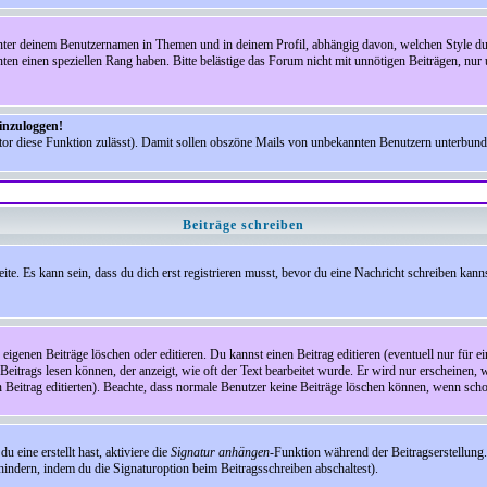
nter deinem Benutzernamen in Themen und in deinem Profil, abhängig davon, welchen Style du 
n einen speziellen Rang haben. Bitte belästige das Forum nicht mit unnötigen Beiträgen, nur 
einzuloggen!
ator diese Funktion zulässt). Damit sollen obszöne Mails von unbekannten Benutzern unterbun
Beiträge schreiben
te. Es kann sein, dass du dich erst registrieren musst, bevor du eine Nachricht schreiben kann
eigenen Beiträge löschen oder editieren. Du kannst einen Beitrag editieren (eventuell nur für 
Beitrags lesen können, der anzeigt, wie oft der Text bearbeitet wurde. Er wird nur erscheinen, 
den Beitrag editierten). Beachte, dass normale Benutzer keine Beiträge löschen können, wenn sch
 eine erstellt hast, aktiviere die
Signatur anhängen
-Funktion während der Beitragserstellung.
indern, indem du die Signaturoption beim Beitragsschreiben abschaltest).