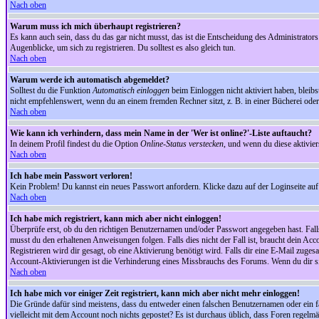
Nach oben
Warum muss ich mich überhaupt registrieren?
Es kann auch sein, dass du das gar nicht musst, das ist die Entscheidung des Administrators.
Augenblicke, um sich zu registrieren. Du solltest es also gleich tun.
Nach oben
Warum werde ich automatisch abgemeldet?
Solltest du die Funktion
Automatisch einloggen
beim Einloggen nicht aktiviert haben, bleib
nicht empfehlenswert, wenn du an einem fremden Rechner sitzt, z. B. in einer Bücherei oder 
Nach oben
Wie kann ich verhindern, dass mein Name in der 'Wer ist online?'-Liste auftaucht?
In deinem Profil findest du die Option
Online-Status verstecken
, und wenn du diese aktivier
Nach oben
Ich habe mein Passwort verloren!
Kein Problem! Du kannst ein neues Passwort anfordern. Klicke dazu auf der Loginseite au
Nach oben
Ich habe mich registriert, kann mich aber nicht einloggen!
Überprüfe erst, ob du den richtigen Benutzernamen und/oder Passwort angegeben hast. Fal
musst du den erhaltenen Anweisungen folgen. Falls dies nicht der Fall ist, braucht dein Ac
Registrieren wird dir gesagt, ob eine Aktivierung benötigt wird. Falls dir eine E-Mail zug
Account-Aktivierungen ist die Verhinderung eines Missbrauchs des Forums. Wenn du dir sich
Nach oben
Ich habe mich vor einiger Zeit registriert, kann mich aber nicht mehr einloggen!
Die Gründe dafür sind meistens, dass du entweder einen falschen Benutzernamen oder ein fa
vielleicht mit dem Account noch nichts gepostet? Es ist durchaus üblich, dass Foren regelm