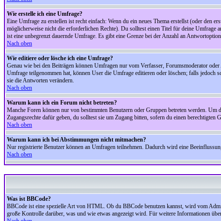
Wie erstelle ich eine Umfrage?
Eine Umfrage zu erstellen ist recht einfach: Wenn du ein neues Thema erstellst (oder den erst
möglicherweise nicht die erforderlichen Rechte). Du solltest einen Titel für deine Umfrag
ist eine unbegrenzt dauernde Umfrage. Es gibt eine Grenze bei der Anzahl an Antwortoptionen
Nach oben
Wie editiere oder lösche ich eine Umfrage?
Genau wie bei den Beiträgen können Umfragen nur vom Verfasser, Forumsmoderator oder Adm
Umfrage teilgenommen hat, können User die Umfrage editieren oder löschen; falls jedoch s
sie die Antworten verändern.
Nach oben
Warum kann ich ein Forum nicht betreten?
Manche Foren können nur von bestimmten Benutzern oder Gruppen betreten werden. Um dort 
Zugangsrechte dafür geben, du solltest sie um Zugang bitten, sofern du einen berechtigten G
Nach oben
Warum kann ich bei Abstimmungen nicht mitmachen?
Nur registrierte Benutzer können an Umfragen teilnehmen. Dadurch wird eine Beeinflussung d
Nach oben
Was ist BBCode?
BBCode ist eine spezielle Art von HTML. Ob du BBCode benutzen kannst, wird vom Administ
große Kontrolle darüber, was und wie etwas angezeigt wird. Für weitere Informationen über 