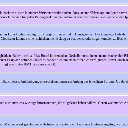
t du nachher nur ein Klammer-Wirrwarr wieder finden. Dies ist eine
Sicherung
, um Leute davon
 noch manuell für jeden Beitrag deaktivieren, indem du beim Schreiben die entsprechende Opti
ur kurze Codes benötigt, z. B. zeigt :) Freude und :( Traurigkeit an. Die komplette Liste der 
in Moderator könnte sich entschließen, den Beitrag zu bearbeiten oder sogar komplett zu löschen
glichkeit, Bilder direkt auf das Board hochzuladen. Deshalb musst du zu einem bestehenden Bild
einer Festplatte befinden (außer es handelt sich um einen öffentlich verfügbaren Server) noch 
[img] oder nutze HMTL (sofern erlaubt).
wie möglich lesen. Ankündigungen erscheinen immer am Anfang des jeweiligen Forums. Ob du e
en auch meistens wichtige Informationen, die du gelesen haben solltest. Genau wie mit den A
Man kann auf geschlossene Beiträge nicht antworten. Falls eine Umfrage angefügt wurde, wi