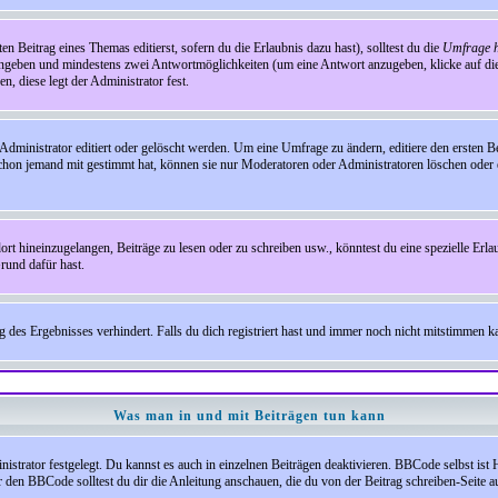
en Beitrag eines Themas editierst, sofern du die Erlaubnis dazu hast), solltest du die
Umfrage h
e angeben und mindestens zwei Antwortmöglichkeiten (um eine Antwort anzugeben, klicke auf d
, diese legt der Administrator fest.
inistrator editiert oder gelöscht werden. Um eine Umfrage zu ändern, editiere den ersten 
chon jemand mit gestimmt hat, können sie nur Moderatoren oder Administratoren löschen oder e
hineinzugelangen, Beiträge zu lesen oder zu schreiben usw., könntest du eine spezielle Erl
rund dafür hast.
es Ergebnisses verhindert. Falls du dich registriert hast und immer noch nicht mitstimmen kan
Was man in und mit Beiträgen tun kann
rator festgelegt. Du kannst es auch in einzelnen Beiträgen deaktivieren. BBCode selbst ist 
den BBCode solltest du dir die Anleitung anschauen, die du von der Beitrag schreiben-Seite au