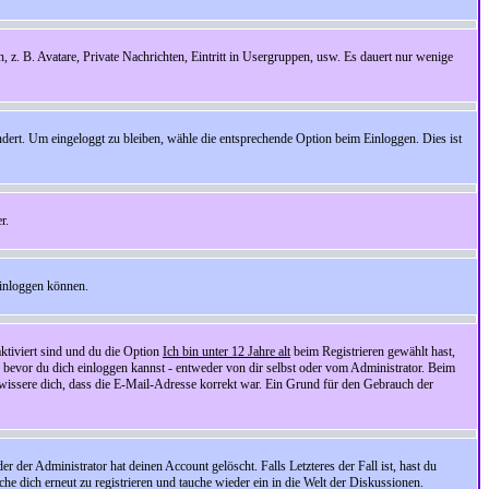
n, z. B. Avatare, Private Nachrichten, Eintritt in Usergruppen, usw. Es dauert nur wenige
ndert. Um eingeloggt zu bleiben, wähle die entsprechende Option beim Einloggen. Dies ist
r.
einloggen können.
ktiviert sind und du die Option
Ich bin unter 12 Jahre alt
beim Registrieren gewählt hast,
, bevor du dich einloggen kannst - entweder von dir selbst oder vom Administrator. Beim
rgewissere dich, dass die E-Mail-Adresse korrekt war. Ein Grund für den Gebrauch der
er Administrator hat deinen Account gelöscht. Falls Letzteres der Fall ist, hast du
he dich erneut zu registrieren und tauche wieder ein in die Welt der Diskussionen.