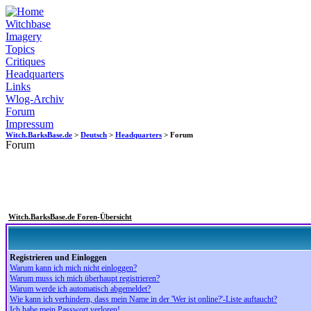
Witchbase
Imagery
Topics
Critiques
Headquarters
Links
Wlog-Archiv
Forum
Impressum
Witch.BarksBase.de
>
Deutsch
>
Headquarters
> Forum
Forum
Witch.BarksBase.de Foren-Übersicht
Registrieren und Einloggen
Warum kann ich mich nicht einloggen?
Warum muss ich mich überhaupt registrieren?
Warum werde ich automatisch abgemeldet?
Wie kann ich verhindern, dass mein Name in der 'Wer ist online?'-Liste auftaucht?
Ich habe mein Passwort verloren!