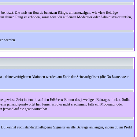
benutzt). Die meisten Boards benutzen Ränge, um anzuzeigen, wie viele Beiträge
um deinen Rang zu erhöhen, sonst wirst du auf einen Moderator oder Administrator treffen,
den werden.
st - deine verfügbaren Aktionen werden am Ende der Seite aufgelistet (die
Du kannst neue
eine gewisse Zeit) indem du auf den
Editieren
-Button des jeweiligen Beitrages klickst. Sollte
wenn jemand geantwortet hat, ferner wird er nicht erscheinen, falls ein Moderator oder
on jemand auf sie geantwortet hat.
 Du kannst auch standardmäßig eine Signatur an alle Beiträge anhängen, indem du im Profil