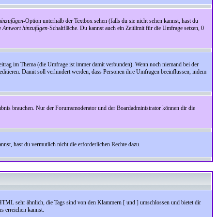
inzufügen
-Option unterhalb der Textbox sehen (falls du sie nicht sehen kannst, hast du
ie
Antwort hinzufügen
-Schaltfläche. Du kannst auch ein Zeitlimit für die Umfrage setzen, 0
Beitrag im Thema (die Umfrage ist immer damit verbunden). Wenn noch niemand bei der
ditieren. Damit soll verhindert werden, dass Personen ihre Umfragen beeinflussen, indem
aubnis brauchen. Nur der Forumsmoderator und der Boardadministrator können dir die
nst, hast du vermutlich nicht die erforderlichen Rechte dazu.
HTML sehr ähnlich, die Tags sind von den Klammern [ und ] umschlossen und bietet dir
s erreichen kannst.