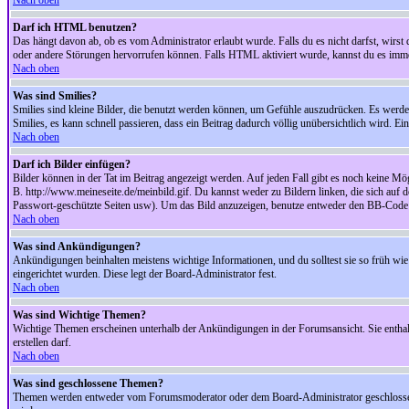
Nach oben
Darf ich HTML benutzen?
Das hängt davon ab, ob es vom Administrator erlaubt wurde. Falls du es nicht darfst, wirs
oder andere Störungen hervorrufen können. Falls HTML aktiviert wurde, kannst du es immer
Nach oben
Was sind Smilies?
Smilies sind kleine Bilder, die benutzt werden können, um Gefühle auszudrücken. Es werden n
Smilies, es kann schnell passieren, dass ein Beitrag dadurch völlig unübersichtlich wird. E
Nach oben
Darf ich Bilder einfügen?
Bilder können in der Tat im Beitrag angezeigt werden. Auf jeden Fall gibt es noch keine Mö
B. http://www.meineseite.de/meinbild.gif. Du kannst weder zu Bildern linken, die sich auf d
Passwort-geschützte Seiten usw). Um das Bild anzuzeigen, benutze entweder den BB-Code 
Nach oben
Was sind Ankündigungen?
Ankündigungen beinhalten meistens wichtige Informationen, und du solltest sie so früh 
eingerichtet wurden. Diese legt der Board-Administrator fest.
Nach oben
Was sind Wichtige Themen?
Wichtige Themen erscheinen unterhalb der Ankündigungen in der Forumsansicht. Sie enthalt
erstellen darf.
Nach oben
Was sind geschlossene Themen?
Themen werden entweder vom Forumsmoderator oder dem Board-Administrator geschlossen. 