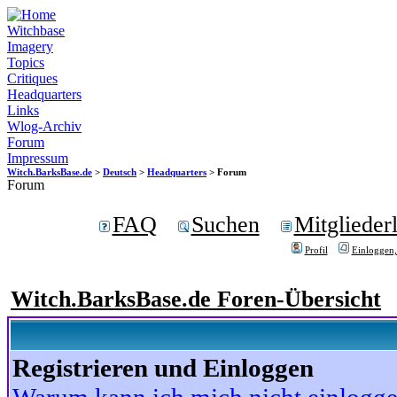
Witchbase
Imagery
Topics
Critiques
Headquarters
Links
Wlog-Archiv
Forum
Impressum
Witch.BarksBase.de
>
Deutsch
>
Headquarters
> Forum
Forum
FAQ
Suchen
Mitgliederl
Profil
Einloggen,
Witch.BarksBase.de Foren-Übersicht
Registrieren und Einloggen