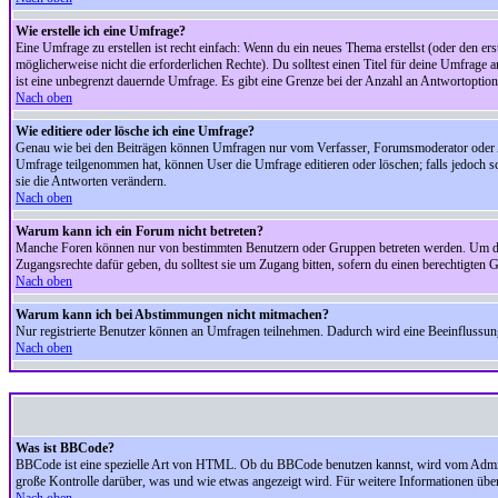
Wie erstelle ich eine Umfrage?
Eine Umfrage zu erstellen ist recht einfach: Wenn du ein neues Thema erstellst (oder den erst
möglicherweise nicht die erforderlichen Rechte). Du solltest einen Titel für deine Umfrag
ist eine unbegrenzt dauernde Umfrage. Es gibt eine Grenze bei der Anzahl an Antwortoptionen
Nach oben
Wie editiere oder lösche ich eine Umfrage?
Genau wie bei den Beiträgen können Umfragen nur vom Verfasser, Forumsmoderator oder Adm
Umfrage teilgenommen hat, können User die Umfrage editieren oder löschen; falls jedoch s
sie die Antworten verändern.
Nach oben
Warum kann ich ein Forum nicht betreten?
Manche Foren können nur von bestimmten Benutzern oder Gruppen betreten werden. Um dort 
Zugangsrechte dafür geben, du solltest sie um Zugang bitten, sofern du einen berechtigten G
Nach oben
Warum kann ich bei Abstimmungen nicht mitmachen?
Nur registrierte Benutzer können an Umfragen teilnehmen. Dadurch wird eine Beeinflussung d
Nach oben
Was ist BBCode?
BBCode ist eine spezielle Art von HTML. Ob du BBCode benutzen kannst, wird vom Administ
große Kontrolle darüber, was und wie etwas angezeigt wird. Für weitere Informationen über 