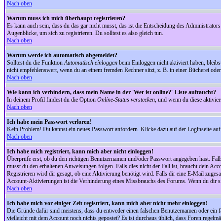
Nach oben
Warum muss ich mich überhaupt registrieren?
Es kann auch sein, dass du das gar nicht musst, das ist die Entscheidung des Administrators.
Augenblicke, um sich zu registrieren. Du solltest es also gleich tun.
Nach oben
Warum werde ich automatisch abgemeldet?
Solltest du die Funktion
Automatisch einloggen
beim Einloggen nicht aktiviert haben, bleib
nicht empfehlenswert, wenn du an einem fremden Rechner sitzt, z. B. in einer Bücherei oder 
Nach oben
Wie kann ich verhindern, dass mein Name in der 'Wer ist online?'-Liste auftaucht?
In deinem Profil findest du die Option
Online-Status verstecken
, und wenn du diese aktivier
Nach oben
Ich habe mein Passwort verloren!
Kein Problem! Du kannst ein neues Passwort anfordern. Klicke dazu auf der Loginseite au
Nach oben
Ich habe mich registriert, kann mich aber nicht einloggen!
Überprüfe erst, ob du den richtigen Benutzernamen und/oder Passwort angegeben hast. Fal
musst du den erhaltenen Anweisungen folgen. Falls dies nicht der Fall ist, braucht dein Ac
Registrieren wird dir gesagt, ob eine Aktivierung benötigt wird. Falls dir eine E-Mail zug
Account-Aktivierungen ist die Verhinderung eines Missbrauchs des Forums. Wenn du dir sich
Nach oben
Ich habe mich vor einiger Zeit registriert, kann mich aber nicht mehr einloggen!
Die Gründe dafür sind meistens, dass du entweder einen falschen Benutzernamen oder ein fa
vielleicht mit dem Account noch nichts gepostet? Es ist durchaus üblich, dass Foren regelm