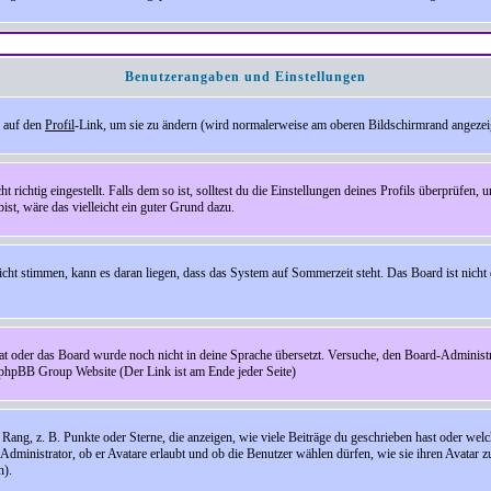
Benutzerangaben und Einstellungen
e auf den
Profil
-Link, um sie zu ändern (wird normalerweise am oberen Bildschirmrand angezeig
ichtig eingestellt. Falls dem so ist, solltest du die Einstellungen deines Profils überprüfen, um
bist, wäre das vielleicht ein guter Grund dazu.
 nicht stimmen, kann es daran liegen, dass das System auf Sommerzeit steht. Das Board ist ni
hat oder das Board wurde noch nicht in deine Sprache übersetzt. Versuche, den Board-Administrato
r phpBB Group Website (Der Link ist am Ende jeder Seite)
ng, z. B. Punkte oder Sterne, die anzeigen, wie viele Beiträge du geschrieben hast oder welch
Administrator, ob er Avatare erlaubt und ob die Benutzer wählen dürfen, wie sie ihren Avatar 
n).