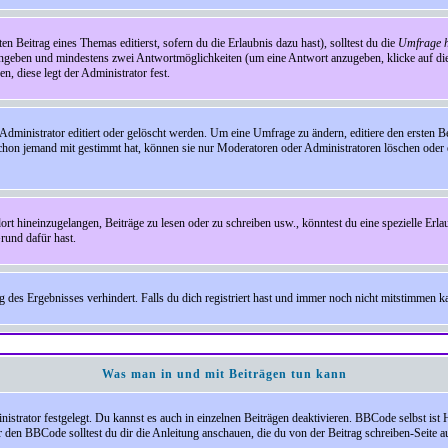
en Beitrag eines Themas editierst, sofern du die Erlaubnis dazu hast), solltest du die
Umfrage h
e angeben und mindestens zwei Antwortmöglichkeiten (um eine Antwort anzugeben, klicke auf d
, diese legt der Administrator fest.
inistrator editiert oder gelöscht werden. Um eine Umfrage zu ändern, editiere den ersten 
chon jemand mit gestimmt hat, können sie nur Moderatoren oder Administratoren löschen oder e
hineinzugelangen, Beiträge zu lesen oder zu schreiben usw., könntest du eine spezielle Erl
rund dafür hast.
es Ergebnisses verhindert. Falls du dich registriert hast und immer noch nicht mitstimmen kan
Was man in und mit Beiträgen tun kann
rator festgelegt. Du kannst es auch in einzelnen Beiträgen deaktivieren. BBCode selbst ist 
den BBCode solltest du dir die Anleitung anschauen, die du von der Beitrag schreiben-Seite au