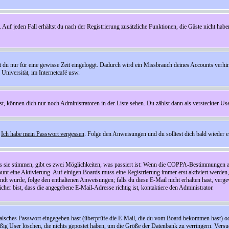
 Auf jeden Fall erhältst du nach der Registrierung zusätzliche Funktionen, die Gäste nicht habe
st du nur für eine gewisse Zeit eingeloggt. Dadurch wird ein Missbrauch deines Accounts verhi
Universität, im Internetcafé usw.
st, können dich nur noch Administratoren in der Liste sehen. Du zählst dann als versteckter Use
f
Ich habe mein Passwort vergessen
. Folge den Anweisungen und du solltest dich bald wieder 
ls sie stimmen, gibt es zwei Möglichkeiten, was passiert ist: Wenn die COPPA-Bestimmungen a
count eine Aktivierung. Auf einigen Boards muss eine Registrierung immer erst aktiviert werden
esandt wurde, folge den enthaltenen Anweisungen; falls du diese E-Mail nicht erhalten hast, ve
er bist, dass die angegebene E-Mail-Adresse richtig ist, kontaktiere den Administrator.
lsches Passwort eingegeben hast (überprüfe die E-Mail, die du vom Board bekommen hast) oder d
äßig User löschen, die nichts gepostet haben, um die Größe der Datenbank zu verringern. Versuc