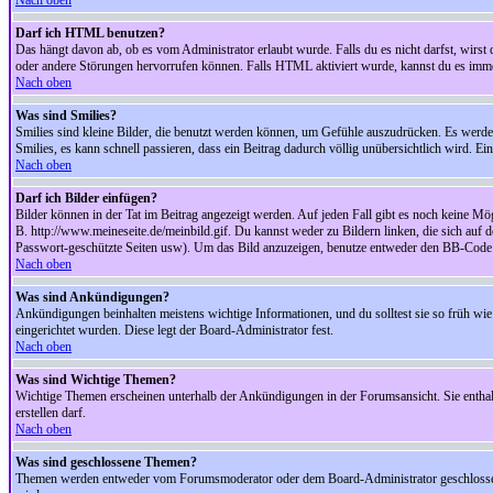
Nach oben
Darf ich HTML benutzen?
Das hängt davon ab, ob es vom Administrator erlaubt wurde. Falls du es nicht darfst, wirs
oder andere Störungen hervorrufen können. Falls HTML aktiviert wurde, kannst du es immer
Nach oben
Was sind Smilies?
Smilies sind kleine Bilder, die benutzt werden können, um Gefühle auszudrücken. Es werden n
Smilies, es kann schnell passieren, dass ein Beitrag dadurch völlig unübersichtlich wird. E
Nach oben
Darf ich Bilder einfügen?
Bilder können in der Tat im Beitrag angezeigt werden. Auf jeden Fall gibt es noch keine Mö
B. http://www.meineseite.de/meinbild.gif. Du kannst weder zu Bildern linken, die sich auf d
Passwort-geschützte Seiten usw). Um das Bild anzuzeigen, benutze entweder den BB-Code 
Nach oben
Was sind Ankündigungen?
Ankündigungen beinhalten meistens wichtige Informationen, und du solltest sie so früh 
eingerichtet wurden. Diese legt der Board-Administrator fest.
Nach oben
Was sind Wichtige Themen?
Wichtige Themen erscheinen unterhalb der Ankündigungen in der Forumsansicht. Sie enthalt
erstellen darf.
Nach oben
Was sind geschlossene Themen?
Themen werden entweder vom Forumsmoderator oder dem Board-Administrator geschlossen. 