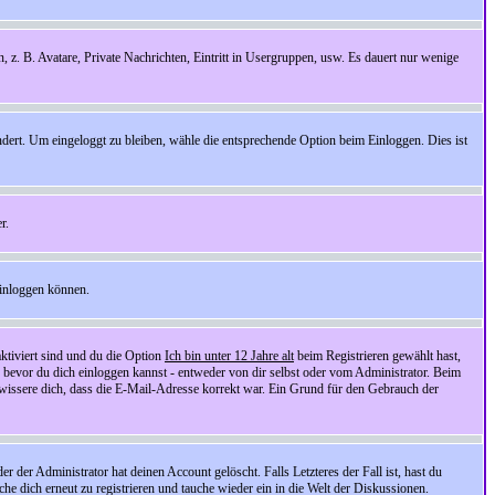
n, z. B. Avatare, Private Nachrichten, Eintritt in Usergruppen, usw. Es dauert nur wenige
ndert. Um eingeloggt zu bleiben, wähle die entsprechende Option beim Einloggen. Dies ist
r.
einloggen können.
ktiviert sind und du die Option
Ich bin unter 12 Jahre alt
beim Registrieren gewählt hast,
, bevor du dich einloggen kannst - entweder von dir selbst oder vom Administrator. Beim
rgewissere dich, dass die E-Mail-Adresse korrekt war. Ein Grund für den Gebrauch der
er Administrator hat deinen Account gelöscht. Falls Letzteres der Fall ist, hast du
he dich erneut zu registrieren und tauche wieder ein in die Welt der Diskussionen.