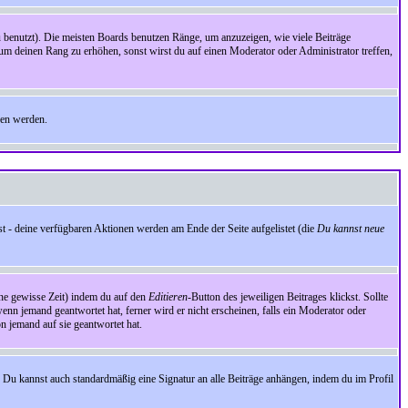
benutzt). Die meisten Boards benutzen Ränge, um anzuzeigen, wie viele Beiträge
um deinen Rang zu erhöhen, sonst wirst du auf einen Moderator oder Administrator treffen,
den werden.
st - deine verfügbaren Aktionen werden am Ende der Seite aufgelistet (die
Du kannst neue
eine gewisse Zeit) indem du auf den
Editieren
-Button des jeweiligen Beitrages klickst. Sollte
wenn jemand geantwortet hat, ferner wird er nicht erscheinen, falls ein Moderator oder
on jemand auf sie geantwortet hat.
 Du kannst auch standardmäßig eine Signatur an alle Beiträge anhängen, indem du im Profil