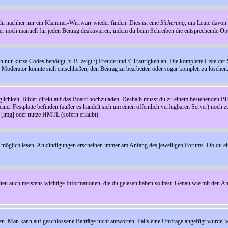
t du nachher nur ein Klammer-Wirrwarr wieder finden. Dies ist eine
Sicherung
, um Leute davon
 noch manuell für jeden Beitrag deaktivieren, indem du beim Schreiben die entsprechende Opti
ur kurze Codes benötigt, z. B. zeigt :) Freude und :( Traurigkeit an. Die komplette Liste der 
in Moderator könnte sich entschließen, den Beitrag zu bearbeiten oder sogar komplett zu löschen
glichkeit, Bilder direkt auf das Board hochzuladen. Deshalb musst du zu einem bestehenden Bild
einer Festplatte befinden (außer es handelt sich um einen öffentlich verfügbaren Server) noch 
[img] oder nutze HMTL (sofern erlaubt).
wie möglich lesen. Ankündigungen erscheinen immer am Anfang des jeweiligen Forums. Ob du e
en auch meistens wichtige Informationen, die du gelesen haben solltest. Genau wie mit den A
Man kann auf geschlossene Beiträge nicht antworten. Falls eine Umfrage angefügt wurde, wi