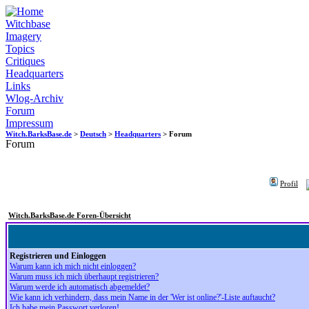
Witchbase
Imagery
Topics
Critiques
Headquarters
Links
Wlog-Archiv
Forum
Impressum
Witch.BarksBase.de
>
Deutsch
>
Headquarters
> Forum
Forum
Profil
Witch.BarksBase.de Foren-Übersicht
Registrieren und Einloggen
Warum kann ich mich nicht einloggen?
Warum muss ich mich überhaupt registrieren?
Warum werde ich automatisch abgemeldet?
Wie kann ich verhindern, dass mein Name in der 'Wer ist online?'-Liste auftaucht?
Ich habe mein Passwort verloren!