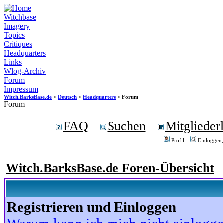
Witchbase
Imagery
Topics
Critiques
Headquarters
Links
Wlog-Archiv
Forum
Impressum
Witch.BarksBase.de
>
Deutsch
>
Headquarters
> Forum
Forum
FAQ
Suchen
Mitgliederl
Profil
Einloggen,
Witch.BarksBase.de Foren-Übersicht
Registrieren und Einloggen