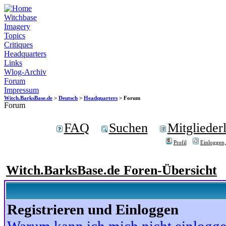
Witchbase
Imagery
Topics
Critiques
Headquarters
Links
Wlog-Archiv
Forum
Impressum
Witch.BarksBase.de
>
Deutsch
>
Headquarters
> Forum
Forum
FAQ
Suchen
Mitgliederl
Profil
Einloggen,
Witch.BarksBase.de Foren-Übersicht
Registrieren und Einloggen