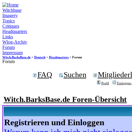
Witchbase
Imagery
Topics
Critiques
Headquarters
Links
Wlog-Archiv
Forum
Impressum
Witch.BarksBase.de
>
Deutsch
>
Headquarters
> Forum
Forum
FAQ
Suchen
Mitgliederl
Profil
Einloggen,
Witch.BarksBase.de Foren-Übersicht
Registrieren und Einloggen