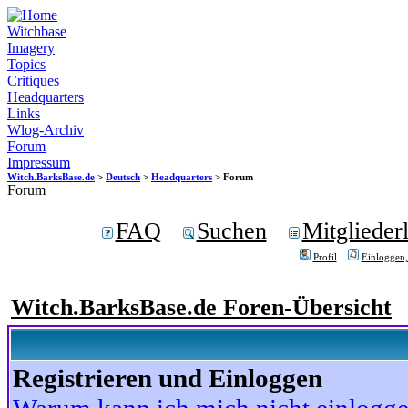
Witchbase
Imagery
Topics
Critiques
Headquarters
Links
Wlog-Archiv
Forum
Impressum
Witch.BarksBase.de
>
Deutsch
>
Headquarters
> Forum
Forum
FAQ
Suchen
Mitgliederl
Profil
Einloggen,
Witch.BarksBase.de Foren-Übersicht
Registrieren und Einloggen