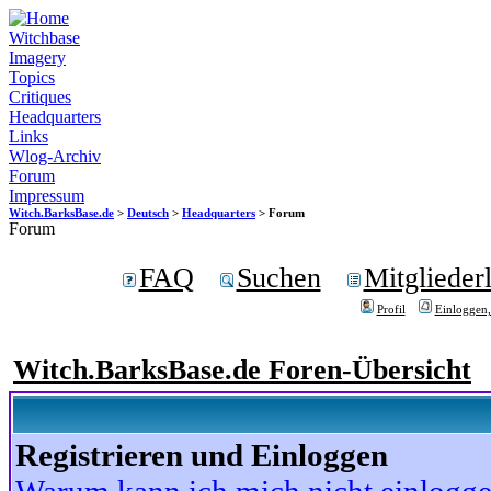
Witchbase
Imagery
Topics
Critiques
Headquarters
Links
Wlog-Archiv
Forum
Impressum
Witch.BarksBase.de
>
Deutsch
>
Headquarters
> Forum
Forum
FAQ
Suchen
Mitgliederl
Profil
Einloggen,
Witch.BarksBase.de Foren-Übersicht
Registrieren und Einloggen