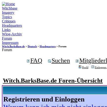
Witchbase
Imagery
Topics
Critiques
Headquarters
Links
Wlog-Archiv
Forum
Impressum
Witch.BarksBase.de
>
Deutsch
>
Headquarters
> Forum
Forum
FAQ
Suchen
Mitgliederl
Profil
Einloggen,
Witch.BarksBase.de Foren-Übersicht
Registrieren und Einloggen