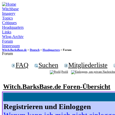
Witchbase
Imagery
Topics
Critiques
Headquarters
Links
Wlog-Archiv
Forum
Impressum
Witch.BarksBase.de
>
Deutsch
>
Headquarters
> Forum
Forum
FAQ
Suchen
Mitgliederliste
Profil
Witch.BarksBase.de Foren-Übersicht
Registrieren und Einloggen