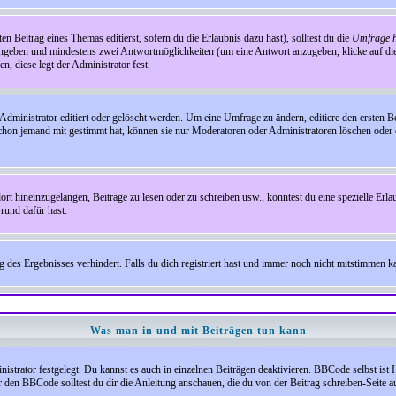
en Beitrag eines Themas editierst, sofern du die Erlaubnis dazu hast), solltest du die
Umfrage h
e angeben und mindestens zwei Antwortmöglichkeiten (um eine Antwort anzugeben, klicke auf d
, diese legt der Administrator fest.
inistrator editiert oder gelöscht werden. Um eine Umfrage zu ändern, editiere den ersten 
chon jemand mit gestimmt hat, können sie nur Moderatoren oder Administratoren löschen oder e
hineinzugelangen, Beiträge zu lesen oder zu schreiben usw., könntest du eine spezielle Erl
rund dafür hast.
es Ergebnisses verhindert. Falls du dich registriert hast und immer noch nicht mitstimmen kan
Was man in und mit Beiträgen tun kann
rator festgelegt. Du kannst es auch in einzelnen Beiträgen deaktivieren. BBCode selbst ist 
den BBCode solltest du dir die Anleitung anschauen, die du von der Beitrag schreiben-Seite au