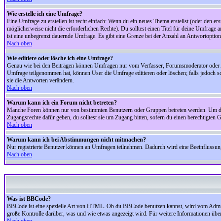
Wie erstelle ich eine Umfrage?
Eine Umfrage zu erstellen ist recht einfach: Wenn du ein neues Thema erstellst (oder den erst
möglicherweise nicht die erforderlichen Rechte). Du solltest einen Titel für deine Umfrag
ist eine unbegrenzt dauernde Umfrage. Es gibt eine Grenze bei der Anzahl an Antwortoptionen
Nach oben
Wie editiere oder lösche ich eine Umfrage?
Genau wie bei den Beiträgen können Umfragen nur vom Verfasser, Forumsmoderator oder Adm
Umfrage teilgenommen hat, können User die Umfrage editieren oder löschen; falls jedoch s
sie die Antworten verändern.
Nach oben
Warum kann ich ein Forum nicht betreten?
Manche Foren können nur von bestimmten Benutzern oder Gruppen betreten werden. Um dort 
Zugangsrechte dafür geben, du solltest sie um Zugang bitten, sofern du einen berechtigten G
Nach oben
Warum kann ich bei Abstimmungen nicht mitmachen?
Nur registrierte Benutzer können an Umfragen teilnehmen. Dadurch wird eine Beeinflussung d
Nach oben
Was ist BBCode?
BBCode ist eine spezielle Art von HTML. Ob du BBCode benutzen kannst, wird vom Administ
große Kontrolle darüber, was und wie etwas angezeigt wird. Für weitere Informationen über 