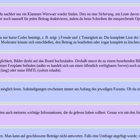
t du nachher nur ein Klammer-Wirrwarr wieder finden. Dies ist eine
Sicherung
, um Leute davon
 noch manuell für jeden Beitrag deaktivieren, indem du beim Schreiben die entsprechende Opti
ur kurze Codes benötigt, z. B. zeigt :) Freude und :( Traurigkeit an. Die komplette Liste der 
in Moderator könnte sich entschließen, den Beitrag zu bearbeiten oder sogar komplett zu löschen
glichkeit, Bilder direkt auf das Board hochzuladen. Deshalb musst du zu einem bestehenden Bild
einer Festplatte befinden (außer es handelt sich um einen öffentlich verfügbaren Server) noch 
[img] oder nutze HMTL (sofern erlaubt).
wie möglich lesen. Ankündigungen erscheinen immer am Anfang des jeweiligen Forums. Ob du e
en auch meistens wichtige Informationen, die du gelesen haben solltest. Genau wie mit den A
Man kann auf geschlossene Beiträge nicht antworten. Falls eine Umfrage angefügt wurde, wi