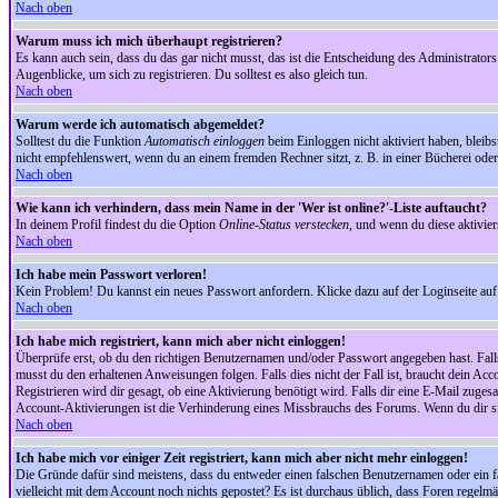
Nach oben
Warum muss ich mich überhaupt registrieren?
Es kann auch sein, dass du das gar nicht musst, das ist die Entscheidung des Administrators.
Augenblicke, um sich zu registrieren. Du solltest es also gleich tun.
Nach oben
Warum werde ich automatisch abgemeldet?
Solltest du die Funktion
Automatisch einloggen
beim Einloggen nicht aktiviert haben, bleib
nicht empfehlenswert, wenn du an einem fremden Rechner sitzt, z. B. in einer Bücherei oder 
Nach oben
Wie kann ich verhindern, dass mein Name in der 'Wer ist online?'-Liste auftaucht?
In deinem Profil findest du die Option
Online-Status verstecken
, und wenn du diese aktivier
Nach oben
Ich habe mein Passwort verloren!
Kein Problem! Du kannst ein neues Passwort anfordern. Klicke dazu auf der Loginseite au
Nach oben
Ich habe mich registriert, kann mich aber nicht einloggen!
Überprüfe erst, ob du den richtigen Benutzernamen und/oder Passwort angegeben hast. Fal
musst du den erhaltenen Anweisungen folgen. Falls dies nicht der Fall ist, braucht dein Ac
Registrieren wird dir gesagt, ob eine Aktivierung benötigt wird. Falls dir eine E-Mail zug
Account-Aktivierungen ist die Verhinderung eines Missbrauchs des Forums. Wenn du dir sich
Nach oben
Ich habe mich vor einiger Zeit registriert, kann mich aber nicht mehr einloggen!
Die Gründe dafür sind meistens, dass du entweder einen falschen Benutzernamen oder ein fa
vielleicht mit dem Account noch nichts gepostet? Es ist durchaus üblich, dass Foren regelm