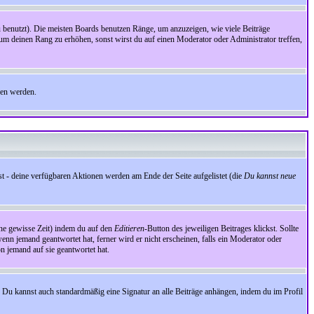
benutzt). Die meisten Boards benutzen Ränge, um anzuzeigen, wie viele Beiträge
um deinen Rang zu erhöhen, sonst wirst du auf einen Moderator oder Administrator treffen,
den werden.
st - deine verfügbaren Aktionen werden am Ende der Seite aufgelistet (die
Du kannst neue
eine gewisse Zeit) indem du auf den
Editieren
-Button des jeweiligen Beitrages klickst. Sollte
wenn jemand geantwortet hat, ferner wird er nicht erscheinen, falls ein Moderator oder
on jemand auf sie geantwortet hat.
 Du kannst auch standardmäßig eine Signatur an alle Beiträge anhängen, indem du im Profil