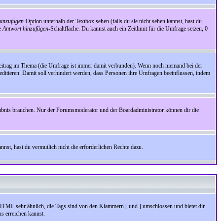
inzufügen
-Option unterhalb der Textbox sehen (falls du sie nicht sehen kannst, hast du
ie
Antwort hinzufügen
-Schaltfläche. Du kannst auch ein Zeitlimit für die Umfrage setzen, 0
Beitrag im Thema (die Umfrage ist immer damit verbunden). Wenn noch niemand bei der
ditieren. Damit soll verhindert werden, dass Personen ihre Umfragen beeinflussen, indem
aubnis brauchen. Nur der Forumsmoderator und der Boardadministrator können dir die
nst, hast du vermutlich nicht die erforderlichen Rechte dazu.
HTML sehr ähnlich, die Tags sind von den Klammern [ und ] umschlossen und bietet dir
s erreichen kannst.