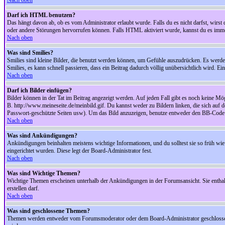
Nach oben
Darf ich HTML benutzen?
Das hängt davon ab, ob es vom Administrator erlaubt wurde. Falls du es nicht darfst, wirs
oder andere Störungen hervorrufen können. Falls HTML aktiviert wurde, kannst du es immer
Nach oben
Was sind Smilies?
Smilies sind kleine Bilder, die benutzt werden können, um Gefühle auszudrücken. Es werden n
Smilies, es kann schnell passieren, dass ein Beitrag dadurch völlig unübersichtlich wird. E
Nach oben
Darf ich Bilder einfügen?
Bilder können in der Tat im Beitrag angezeigt werden. Auf jeden Fall gibt es noch keine Mö
B. http://www.meineseite.de/meinbild.gif. Du kannst weder zu Bildern linken, die sich auf d
Passwort-geschützte Seiten usw). Um das Bild anzuzeigen, benutze entweder den BB-Code 
Nach oben
Was sind Ankündigungen?
Ankündigungen beinhalten meistens wichtige Informationen, und du solltest sie so früh 
eingerichtet wurden. Diese legt der Board-Administrator fest.
Nach oben
Was sind Wichtige Themen?
Wichtige Themen erscheinen unterhalb der Ankündigungen in der Forumsansicht. Sie enthalt
erstellen darf.
Nach oben
Was sind geschlossene Themen?
Themen werden entweder vom Forumsmoderator oder dem Board-Administrator geschlossen. 