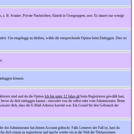
n, z. B. Avatare, Private Nachrichten, Eintritt in Usergruppen, usw. Es dauert nur wenige
ndert. Um eingeloggt zu bleiben, wähle die entsprechende Option beim Einloggen. Dies ist
r.
einloggen können.
ktiviert sind und du die Option
Ich bin unter 12 Jahre alt
beim Registrieren gewählt hast,
, bevor du dich einloggen kannst - entweder von dir selbst oder vom Administrator. Beim
rgewissere dich, dass die E-Mail-Adresse korrekt war. Ein Grund für den Gebrauch der
er Administrator hat deinen Account gelöscht. Falls Letzteres der Fall ist, hast du
he dich erneut zu registrieren und tauche wieder ein in die Welt der Diskussionen.