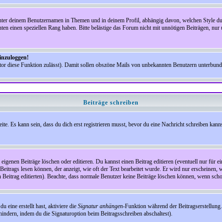
nter deinem Benutzernamen in Themen und in deinem Profil, abhängig davon, welchen Style du 
n einen speziellen Rang haben. Bitte belästige das Forum nicht mit unnötigen Beiträgen, nur 
einzuloggen!
ator diese Funktion zulässt). Damit sollen obszöne Mails von unbekannten Benutzern unterbun
Beiträge schreiben
te. Es kann sein, dass du dich erst registrieren musst, bevor du eine Nachricht schreiben kann
eigenen Beiträge löschen oder editieren. Du kannst einen Beitrag editieren (eventuell nur für 
Beitrags lesen können, der anzeigt, wie oft der Text bearbeitet wurde. Er wird nur erscheinen, 
den Beitrag editierten). Beachte, dass normale Benutzer keine Beiträge löschen können, wenn sch
 eine erstellt hast, aktiviere die
Signatur anhängen
-Funktion während der Beitragserstellung.
indern, indem du die Signaturoption beim Beitragsschreiben abschaltest).