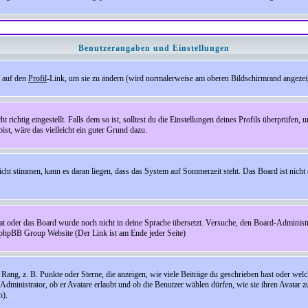
Benutzerangaben und Einstellungen
e auf den
Profil
-Link, um sie zu ändern (wird normalerweise am oberen Bildschirmrand angezeig
ichtig eingestellt. Falls dem so ist, solltest du die Einstellungen deines Profils überprüfen, um
bist, wäre das vielleicht ein guter Grund dazu.
 nicht stimmen, kann es daran liegen, dass das System auf Sommerzeit steht. Das Board ist ni
hat oder das Board wurde noch nicht in deine Sprache übersetzt. Versuche, den Board-Administrato
r phpBB Group Website (Der Link ist am Ende jeder Seite)
ng, z. B. Punkte oder Sterne, die anzeigen, wie viele Beiträge du geschrieben hast oder welch
Administrator, ob er Avatare erlaubt und ob die Benutzer wählen dürfen, wie sie ihren Avatar 
n).