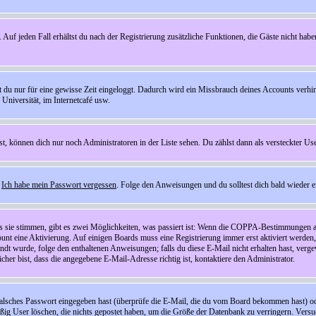
 Auf jeden Fall erhältst du nach der Registrierung zusätzliche Funktionen, die Gäste nicht habe
st du nur für eine gewisse Zeit eingeloggt. Dadurch wird ein Missbrauch deines Accounts verhi
Universität, im Internetcafé usw.
st, können dich nur noch Administratoren in der Liste sehen. Du zählst dann als versteckter Use
f
Ich habe mein Passwort vergessen
. Folge den Anweisungen und du solltest dich bald wieder 
ls sie stimmen, gibt es zwei Möglichkeiten, was passiert ist: Wenn die COPPA-Bestimmungen a
count eine Aktivierung. Auf einigen Boards muss eine Registrierung immer erst aktiviert werden
esandt wurde, folge den enthaltenen Anweisungen; falls du diese E-Mail nicht erhalten hast, ve
er bist, dass die angegebene E-Mail-Adresse richtig ist, kontaktiere den Administrator.
lsches Passwort eingegeben hast (überprüfe die E-Mail, die du vom Board bekommen hast) oder d
äßig User löschen, die nichts gepostet haben, um die Größe der Datenbank zu verringern. Versuc