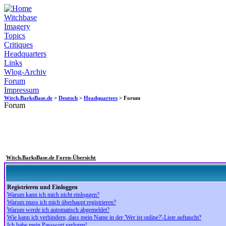
Witchbase
Imagery
Topics
Critiques
Headquarters
Links
Wlog-Archiv
Forum
Impressum
Witch.BarksBase.de
>
Deutsch
>
Headquarters
> Forum
Forum
Witch.BarksBase.de Foren-Übersicht
Registrieren und Einloggen
Warum kann ich mich nicht einloggen?
Warum muss ich mich überhaupt registrieren?
Warum werde ich automatisch abgemeldet?
Wie kann ich verhindern, dass mein Name in der 'Wer ist online?'-Liste auftaucht?
Ich habe mein Passwort verloren!