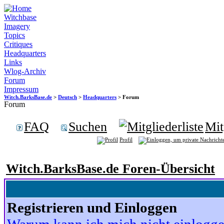
Witchbase
Imagery
Topics
Critiques
Headquarters
Links
Wlog-Archiv
Forum
Impressum
Witch.BarksBase.de
>
Deutsch
>
Headquarters
> Forum
Forum
FAQ
Suchen
Mit
Profil
Witch.BarksBase.de Foren-Übersicht
Registrieren und Einloggen