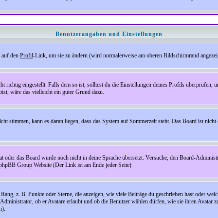
Benutzerangaben und Einstellungen
e auf den
Profil
-Link, um sie zu ändern (wird normalerweise am oberen Bildschirmrand angezeig
ichtig eingestellt. Falls dem so ist, solltest du die Einstellungen deines Profils überprüfen, um
bist, wäre das vielleicht ein guter Grund dazu.
 nicht stimmen, kann es daran liegen, dass das System auf Sommerzeit steht. Das Board ist ni
hat oder das Board wurde noch nicht in deine Sprache übersetzt. Versuche, den Board-Administrato
r phpBB Group Website (Der Link ist am Ende jeder Seite)
ng, z. B. Punkte oder Sterne, die anzeigen, wie viele Beiträge du geschrieben hast oder welch
Administrator, ob er Avatare erlaubt und ob die Benutzer wählen dürfen, wie sie ihren Avatar 
n).