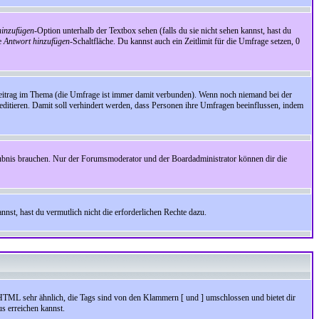
inzufügen
-Option unterhalb der Textbox sehen (falls du sie nicht sehen kannst, hast du
ie
Antwort hinzufügen
-Schaltfläche. Du kannst auch ein Zeitlimit für die Umfrage setzen, 0
Beitrag im Thema (die Umfrage ist immer damit verbunden). Wenn noch niemand bei der
ditieren. Damit soll verhindert werden, dass Personen ihre Umfragen beeinflussen, indem
aubnis brauchen. Nur der Forumsmoderator und der Boardadministrator können dir die
nst, hast du vermutlich nicht die erforderlichen Rechte dazu.
HTML sehr ähnlich, die Tags sind von den Klammern [ und ] umschlossen und bietet dir
s erreichen kannst.