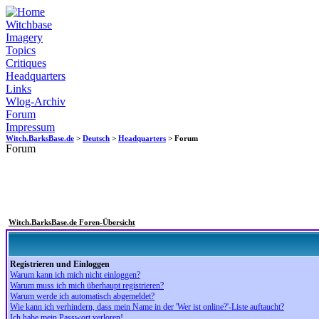
Witchbase
Imagery
Topics
Critiques
Headquarters
Links
Wlog-Archiv
Forum
Impressum
Witch.BarksBase.de
>
Deutsch
>
Headquarters
> Forum
Forum
Witch.BarksBase.de Foren-Übersicht
Registrieren und Einloggen
Warum kann ich mich nicht einloggen?
Warum muss ich mich überhaupt registrieren?
Warum werde ich automatisch abgemeldet?
Wie kann ich verhindern, dass mein Name in der 'Wer ist online?'-Liste auftaucht?
Ich habe mein Passwort verloren!