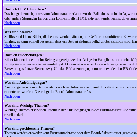
Nach oben
Darf ich HTML benutzen?
Das hängt davon ab, ob es vom Administrator erlaubt wurde. Falls du es nicht darfst, wirs
oder andere Störungen hervorrufen können. Falls HTML aktiviert wurde, kannst du es immer
Nach oben
Was sind Smilies?
Smilies sind kleine Bilder, die benutzt werden können, um Gefühle auszudrücken. Es werden n
Smilies, es kann schnell passieren, dass ein Beitrag dadurch völlig unübersichtlich wird. E
Nach oben
Darf ich Bilder einfügen?
Bilder können in der Tat im Beitrag angezeigt werden. Auf jeden Fall gibt es noch keine Mö
B. http://www.meineseite.de/meinbild.gif. Du kannst weder zu Bildern linken, die sich auf d
Passwort-geschützte Seiten usw). Um das Bild anzuzeigen, benutze entweder den BB-Code 
Nach oben
Was sind Ankündigungen?
Ankündigungen beinhalten meistens wichtige Informationen, und du solltest sie so früh 
eingerichtet wurden. Diese legt der Board-Administrator fest.
Nach oben
Was sind Wichtige Themen?
Wichtige Themen erscheinen unterhalb der Ankündigungen in der Forumsansicht. Sie enthalt
erstellen darf.
Nach oben
Was sind geschlossene Themen?
Themen werden entweder vom Forumsmoderator oder dem Board-Administrator geschlossen. 