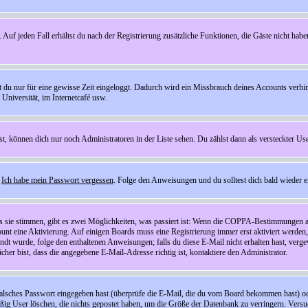
 Auf jeden Fall erhältst du nach der Registrierung zusätzliche Funktionen, die Gäste nicht habe
st du nur für eine gewisse Zeit eingeloggt. Dadurch wird ein Missbrauch deines Accounts verhi
Universität, im Internetcafé usw.
st, können dich nur noch Administratoren in der Liste sehen. Du zählst dann als versteckter Use
f
Ich habe mein Passwort vergessen
. Folge den Anweisungen und du solltest dich bald wieder 
ls sie stimmen, gibt es zwei Möglichkeiten, was passiert ist: Wenn die COPPA-Bestimmungen a
count eine Aktivierung. Auf einigen Boards muss eine Registrierung immer erst aktiviert werden
esandt wurde, folge den enthaltenen Anweisungen; falls du diese E-Mail nicht erhalten hast, ve
er bist, dass die angegebene E-Mail-Adresse richtig ist, kontaktiere den Administrator.
lsches Passwort eingegeben hast (überprüfe die E-Mail, die du vom Board bekommen hast) oder d
äßig User löschen, die nichts gepostet haben, um die Größe der Datenbank zu verringern. Versuc