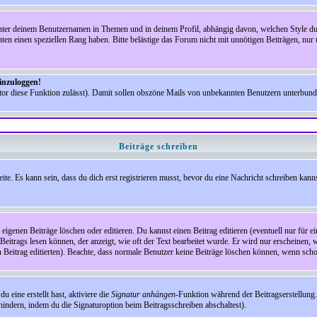
nter deinem Benutzernamen in Themen und in deinem Profil, abhängig davon, welchen Style du 
n einen speziellen Rang haben. Bitte belästige das Forum nicht mit unnötigen Beiträgen, nur 
einzuloggen!
ator diese Funktion zulässt). Damit sollen obszöne Mails von unbekannten Benutzern unterbun
Beiträge schreiben
te. Es kann sein, dass du dich erst registrieren musst, bevor du eine Nachricht schreiben kann
eigenen Beiträge löschen oder editieren. Du kannst einen Beitrag editieren (eventuell nur für 
Beitrags lesen können, der anzeigt, wie oft der Text bearbeitet wurde. Er wird nur erscheinen, 
den Beitrag editierten). Beachte, dass normale Benutzer keine Beiträge löschen können, wenn sch
 eine erstellt hast, aktiviere die
Signatur anhängen
-Funktion während der Beitragserstellung.
indern, indem du die Signaturoption beim Beitragsschreiben abschaltest).