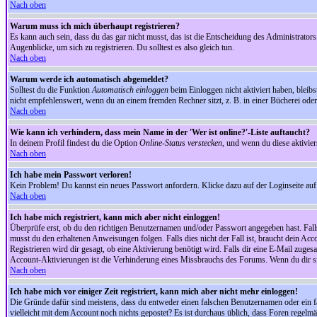
Nach oben
Warum muss ich mich überhaupt registrieren?
Es kann auch sein, dass du das gar nicht musst, das ist die Entscheidung des Administrators.
Augenblicke, um sich zu registrieren. Du solltest es also gleich tun.
Nach oben
Warum werde ich automatisch abgemeldet?
Solltest du die Funktion
Automatisch einloggen
beim Einloggen nicht aktiviert haben, bleib
nicht empfehlenswert, wenn du an einem fremden Rechner sitzt, z. B. in einer Bücherei oder 
Nach oben
Wie kann ich verhindern, dass mein Name in der 'Wer ist online?'-Liste auftaucht?
In deinem Profil findest du die Option
Online-Status verstecken
, und wenn du diese aktivier
Nach oben
Ich habe mein Passwort verloren!
Kein Problem! Du kannst ein neues Passwort anfordern. Klicke dazu auf der Loginseite au
Nach oben
Ich habe mich registriert, kann mich aber nicht einloggen!
Überprüfe erst, ob du den richtigen Benutzernamen und/oder Passwort angegeben hast. Fal
musst du den erhaltenen Anweisungen folgen. Falls dies nicht der Fall ist, braucht dein Ac
Registrieren wird dir gesagt, ob eine Aktivierung benötigt wird. Falls dir eine E-Mail zug
Account-Aktivierungen ist die Verhinderung eines Missbrauchs des Forums. Wenn du dir sich
Nach oben
Ich habe mich vor einiger Zeit registriert, kann mich aber nicht mehr einloggen!
Die Gründe dafür sind meistens, dass du entweder einen falschen Benutzernamen oder ein fa
vielleicht mit dem Account noch nichts gepostet? Es ist durchaus üblich, dass Foren regelm