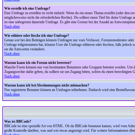
Wie erstelle ich eine Umfrage?
Eine Umfrage zu erstellen ist recht einfach: Wenn du ein neues Thema erstellst (oder den erst
möglicherweise nicht die erforderlichen Rechte). Du solltest einen Titel für deine Umfrag
ist eine unbegrenzt dauernde Umfrage. Es gibt eine Grenze bei der Anzahl an Antwortoptionen
Nach oben
Wie editiere oder lösche ich eine Umfrage?
Genau wie bei den Beiträgen können Umfragen nur vom Verfasser, Forumsmoderator oder Adm
Umfrage teilgenommen hat, können User die Umfrage editieren oder löschen; falls jedoch s
sie die Antworten verändern.
Nach oben
Warum kann ich ein Forum nicht betreten?
Manche Foren können nur von bestimmten Benutzern oder Gruppen betreten werden. Um dort 
Zugangsrechte dafür geben, du solltest sie um Zugang bitten, sofern du einen berechtigten G
Nach oben
Warum kann ich bei Abstimmungen nicht mitmachen?
Nur registrierte Benutzer können an Umfragen teilnehmen. Dadurch wird eine Beeinflussung d
Nach oben
Was ist BBCode?
BBCode ist eine spezielle Art von HTML. Ob du BBCode benutzen kannst, wird vom Administ
große Kontrolle darüber, was und wie etwas angezeigt wird. Für weitere Informationen über 