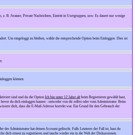
n, z. B. Avatare, Private Nachrichten, Eintritt in Usergruppen, usw. Es dauert nur wenige
ndert. Um eingeloggt zu bleiben, wähle die entsprechende Option beim Einloggen. Dies ist
r.
einloggen können.
ktiviert sind und du die Option
Ich bin unter 12 Jahre alt
beim Registrieren gewählt hast,
, bevor du dich einloggen kannst - entweder von dir selbst oder vom Administrator. Beim
rgewissere dich, dass die E-Mail-Adresse korrekt war. Ein Grund für den Gebrauch der
er Administrator hat deinen Account gelöscht. Falls Letzteres der Fall ist, hast du
he dich erneut zu registrieren und tauche wieder ein in die Welt der Diskussionen.