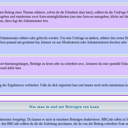
en Beitrag eines Themas editierst, sofern du die Erlaubnis dazu hast), solltest du die
Umfrage h
e angeben und mindestens zwei Antwortmöglichkeiten (um eine Antwort anzugeben, klicke auf d
, diese legt der Administrator fest.
inistrator editiert oder gelöscht werden. Um eine Umfrage zu ändern, editiere den ersten 
chon jemand mit gestimmt hat, können sie nur Moderatoren oder Administratoren löschen oder e
hineinzugelangen, Beiträge zu lesen oder zu schreiben usw., könntest du eine spezielle Erl
rund dafür hast.
es Ergebnisses verhindert. Falls du dich registriert hast und immer noch nicht mitstimmen kan
Was man in und mit Beiträgen tun kann
rator festgelegt. Du kannst es auch in einzelnen Beiträgen deaktivieren. BBCode selbst ist 
den BBCode solltest du dir die Anleitung anschauen, die du von der Beitrag schreiben-Seite au