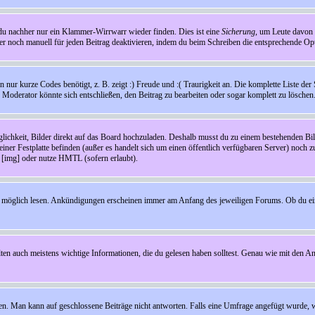
t du nachher nur ein Klammer-Wirrwarr wieder finden. Dies ist eine
Sicherung
, um Leute davon
 noch manuell für jeden Beitrag deaktivieren, indem du beim Schreiben die entsprechende Opti
ur kurze Codes benötigt, z. B. zeigt :) Freude und :( Traurigkeit an. Die komplette Liste der 
in Moderator könnte sich entschließen, den Beitrag zu bearbeiten oder sogar komplett zu löschen
glichkeit, Bilder direkt auf das Board hochzuladen. Deshalb musst du zu einem bestehenden Bild
einer Festplatte befinden (außer es handelt sich um einen öffentlich verfügbaren Server) noch 
[img] oder nutze HMTL (sofern erlaubt).
wie möglich lesen. Ankündigungen erscheinen immer am Anfang des jeweiligen Forums. Ob du e
en auch meistens wichtige Informationen, die du gelesen haben solltest. Genau wie mit den A
Man kann auf geschlossene Beiträge nicht antworten. Falls eine Umfrage angefügt wurde, wi