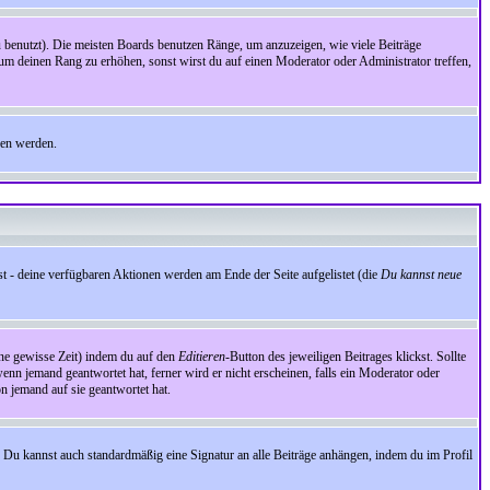
benutzt). Die meisten Boards benutzen Ränge, um anzuzeigen, wie viele Beiträge
um deinen Rang zu erhöhen, sonst wirst du auf einen Moderator oder Administrator treffen,
den werden.
st - deine verfügbaren Aktionen werden am Ende der Seite aufgelistet (die
Du kannst neue
eine gewisse Zeit) indem du auf den
Editieren
-Button des jeweiligen Beitrages klickst. Sollte
wenn jemand geantwortet hat, ferner wird er nicht erscheinen, falls ein Moderator oder
on jemand auf sie geantwortet hat.
 Du kannst auch standardmäßig eine Signatur an alle Beiträge anhängen, indem du im Profil