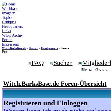
Witchbase
Imagery
Topics
Critiques
Headquarters
Links
Wlog-Archiv
Forum
Impressum
Witch.BarksBase.de
>
Deutsch
>
Headquarters
> Forum
Forum
FAQ
Suchen
Mitgliederl
Profil
Einloggen,
Witch.BarksBase.de Foren-Übersicht
Registrieren und Einloggen