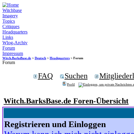
Witchbase
Imagery
Topics
Critiques
Headquarters
Links
Wlog-Archiv
Forum
Impressum
Witch.BarksBase.de
>
Deutsch
>
Headquarters
> Forum
Forum
FAQ
Suchen
Mitgliederl
Profil
Witch.BarksBase.de Foren-Übersicht
Registrieren und Einloggen