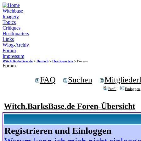
Witchbase
Imagery
Topics
Critiques
Headquarters
Links
Wlog-Archiv
Forum
Impressum
Witch.BarksBase.de
>
Deutsch
>
Headquarters
> Forum
Forum
FAQ
Suchen
Mitgliederl
Profil
Einloggen,
Witch.BarksBase.de Foren-Übersicht
Registrieren und Einloggen