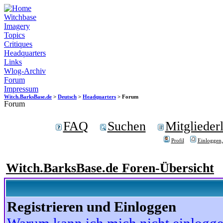
Witchbase
Imagery
Topics
Critiques
Headquarters
Links
Wlog-Archiv
Forum
Impressum
Witch.BarksBase.de
>
Deutsch
>
Headquarters
> Forum
Forum
FAQ
Suchen
Mitgliederl
Profil
Einloggen,
Witch.BarksBase.de Foren-Übersicht
Registrieren und Einloggen