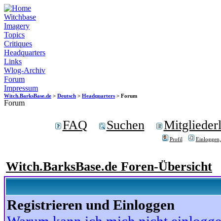
Witchbase
Imagery
Topics
Critiques
Headquarters
Links
Wlog-Archiv
Forum
Impressum
Witch.BarksBase.de
>
Deutsch
>
Headquarters
> Forum
Forum
FAQ
Suchen
Mitgliederl
Profil
Einloggen,
Witch.BarksBase.de Foren-Übersicht
Registrieren und Einloggen