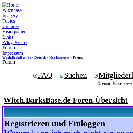
Witchbase
Imagery
Topics
Critiques
Headquarters
Links
Wlog-Archiv
Forum
Impressum
Witch.BarksBase.de
>
Deutsch
>
Headquarters
> Forum
Forum
FAQ
Suchen
Mitgliederl
Profil
Einloggen,
Witch.BarksBase.de Foren-Übersicht
Registrieren und Einloggen