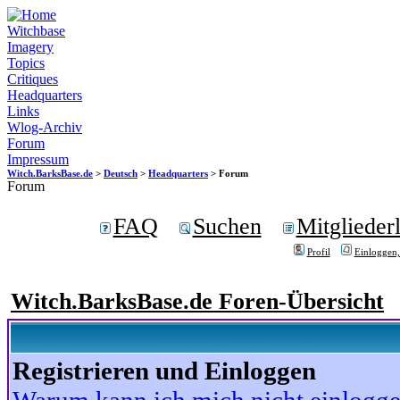
Witchbase
Imagery
Topics
Critiques
Headquarters
Links
Wlog-Archiv
Forum
Impressum
Witch.BarksBase.de
>
Deutsch
>
Headquarters
> Forum
Forum
FAQ
Suchen
Mitgliederl
Profil
Einloggen,
Witch.BarksBase.de Foren-Übersicht
Registrieren und Einloggen