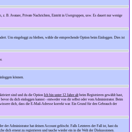
n, z. B. Avatare, Private Nachrichten, Eintritt in Usergruppen, usw. Es dauert nur wenige
ndert. Um eingeloggt zu bleiben, wähle die entsprechende Option beim Einloggen. Dies ist
r.
einloggen können.
ktiviert sind und du die Option
Ich bin unter 12 Jahre alt
beim Registrieren gewählt hast,
, bevor du dich einloggen kannst - entweder von dir selbst oder vom Administrator. Beim
rgewissere dich, dass die E-Mail-Adresse korrekt war. Ein Grund für den Gebrauch der
er Administrator hat deinen Account gelöscht. Falls Letzteres der Fall ist, hast du
he dich erneut zu registrieren und tauche wieder ein in die Welt der Diskussionen.