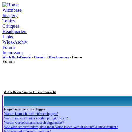
Witchbase
Imagery
Topics
Critiques
Headquarters
Links
Wlog-Archiv
Forum
Impressum
Witch.BarksBase.de
>
Deutsch
>
Headquarters
> Forum
Forum
Witch.BarksBase.de Foren-Übersicht
Registrieren und Einloggen
Warum kann ich mich nicht einloggen?
Warum muss ich mich überhaupt registrieren?
Warum werde ich automatisch abgemeldet?
Wie kann ich verhindern, dass mein Name in der 'Wer ist online?'-Liste auftaucht?
Ich habe mein Passwort verloren!