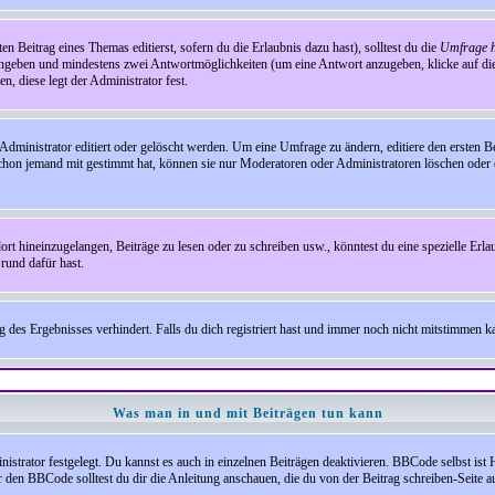
en Beitrag eines Themas editierst, sofern du die Erlaubnis dazu hast), solltest du die
Umfrage h
e angeben und mindestens zwei Antwortmöglichkeiten (um eine Antwort anzugeben, klicke auf d
, diese legt der Administrator fest.
inistrator editiert oder gelöscht werden. Um eine Umfrage zu ändern, editiere den ersten 
chon jemand mit gestimmt hat, können sie nur Moderatoren oder Administratoren löschen oder e
hineinzugelangen, Beiträge zu lesen oder zu schreiben usw., könntest du eine spezielle Erl
rund dafür hast.
es Ergebnisses verhindert. Falls du dich registriert hast und immer noch nicht mitstimmen kan
Was man in und mit Beiträgen tun kann
rator festgelegt. Du kannst es auch in einzelnen Beiträgen deaktivieren. BBCode selbst ist 
den BBCode solltest du dir die Anleitung anschauen, die du von der Beitrag schreiben-Seite au