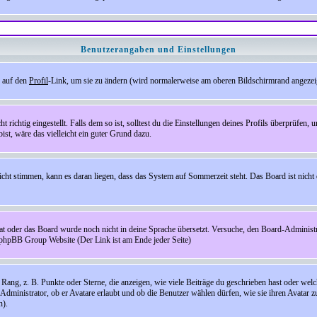
Benutzerangaben und Einstellungen
e auf den
Profil
-Link, um sie zu ändern (wird normalerweise am oberen Bildschirmrand angezeig
ichtig eingestellt. Falls dem so ist, solltest du die Einstellungen deines Profils überprüfen, um
bist, wäre das vielleicht ein guter Grund dazu.
 nicht stimmen, kann es daran liegen, dass das System auf Sommerzeit steht. Das Board ist ni
hat oder das Board wurde noch nicht in deine Sprache übersetzt. Versuche, den Board-Administrato
r phpBB Group Website (Der Link ist am Ende jeder Seite)
ng, z. B. Punkte oder Sterne, die anzeigen, wie viele Beiträge du geschrieben hast oder welch
Administrator, ob er Avatare erlaubt und ob die Benutzer wählen dürfen, wie sie ihren Avatar 
n).