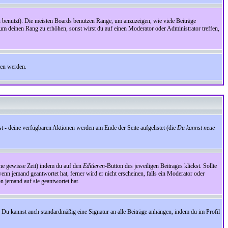
benutzt). Die meisten Boards benutzen Ränge, um anzuzeigen, wie viele Beiträge
um deinen Rang zu erhöhen, sonst wirst du auf einen Moderator oder Administrator treffen,
den werden.
st - deine verfügbaren Aktionen werden am Ende der Seite aufgelistet (die
Du kannst neue
eine gewisse Zeit) indem du auf den
Editieren
-Button des jeweiligen Beitrages klickst. Sollte
wenn jemand geantwortet hat, ferner wird er nicht erscheinen, falls ein Moderator oder
on jemand auf sie geantwortet hat.
 Du kannst auch standardmäßig eine Signatur an alle Beiträge anhängen, indem du im Profil