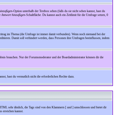
inzufügen
-Option unterhalb der Textbox sehen (falls du sie nicht sehen kannst, hast du
ie
Antwort hinzufügen
-Schaltfläche. Du kannst auch ein Zeitlimit für die Umfrage setzen, 0
Beitrag im Thema (die Umfrage ist immer damit verbunden). Wenn noch niemand bei der
ditieren. Damit soll verhindert werden, dass Personen ihre Umfragen beeinflussen, indem
aubnis brauchen. Nur der Forumsmoderator und der Boardadministrator können dir die
nst, hast du vermutlich nicht die erforderlichen Rechte dazu.
HTML sehr ähnlich, die Tags sind von den Klammern [ und ] umschlossen und bietet dir
s erreichen kannst.