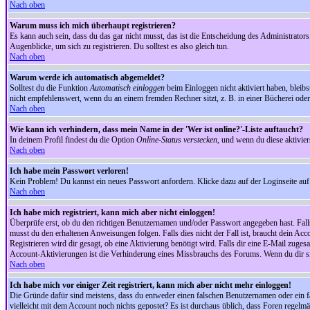
Nach oben
Warum muss ich mich überhaupt registrieren?
Es kann auch sein, dass du das gar nicht musst, das ist die Entscheidung des Administrators.
Augenblicke, um sich zu registrieren. Du solltest es also gleich tun.
Nach oben
Warum werde ich automatisch abgemeldet?
Solltest du die Funktion
Automatisch einloggen
beim Einloggen nicht aktiviert haben, bleib
nicht empfehlenswert, wenn du an einem fremden Rechner sitzt, z. B. in einer Bücherei oder 
Nach oben
Wie kann ich verhindern, dass mein Name in der 'Wer ist online?'-Liste auftaucht?
In deinem Profil findest du die Option
Online-Status verstecken
, und wenn du diese aktivier
Nach oben
Ich habe mein Passwort verloren!
Kein Problem! Du kannst ein neues Passwort anfordern. Klicke dazu auf der Loginseite au
Nach oben
Ich habe mich registriert, kann mich aber nicht einloggen!
Überprüfe erst, ob du den richtigen Benutzernamen und/oder Passwort angegeben hast. Fal
musst du den erhaltenen Anweisungen folgen. Falls dies nicht der Fall ist, braucht dein Ac
Registrieren wird dir gesagt, ob eine Aktivierung benötigt wird. Falls dir eine E-Mail zug
Account-Aktivierungen ist die Verhinderung eines Missbrauchs des Forums. Wenn du dir sich
Nach oben
Ich habe mich vor einiger Zeit registriert, kann mich aber nicht mehr einloggen!
Die Gründe dafür sind meistens, dass du entweder einen falschen Benutzernamen oder ein fa
vielleicht mit dem Account noch nichts gepostet? Es ist durchaus üblich, dass Foren regelm