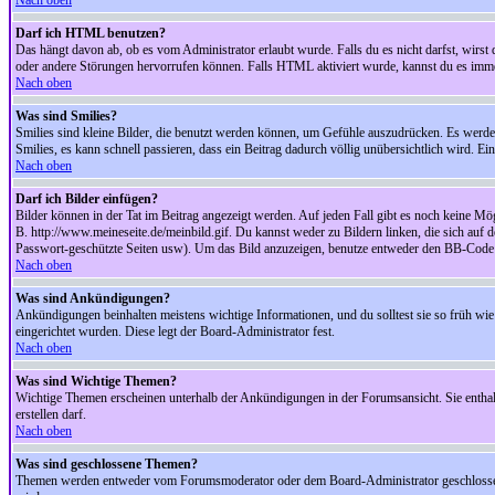
Nach oben
Darf ich HTML benutzen?
Das hängt davon ab, ob es vom Administrator erlaubt wurde. Falls du es nicht darfst, wirs
oder andere Störungen hervorrufen können. Falls HTML aktiviert wurde, kannst du es immer
Nach oben
Was sind Smilies?
Smilies sind kleine Bilder, die benutzt werden können, um Gefühle auszudrücken. Es werden n
Smilies, es kann schnell passieren, dass ein Beitrag dadurch völlig unübersichtlich wird. E
Nach oben
Darf ich Bilder einfügen?
Bilder können in der Tat im Beitrag angezeigt werden. Auf jeden Fall gibt es noch keine Mö
B. http://www.meineseite.de/meinbild.gif. Du kannst weder zu Bildern linken, die sich auf d
Passwort-geschützte Seiten usw). Um das Bild anzuzeigen, benutze entweder den BB-Code 
Nach oben
Was sind Ankündigungen?
Ankündigungen beinhalten meistens wichtige Informationen, und du solltest sie so früh 
eingerichtet wurden. Diese legt der Board-Administrator fest.
Nach oben
Was sind Wichtige Themen?
Wichtige Themen erscheinen unterhalb der Ankündigungen in der Forumsansicht. Sie enthalt
erstellen darf.
Nach oben
Was sind geschlossene Themen?
Themen werden entweder vom Forumsmoderator oder dem Board-Administrator geschlossen. 