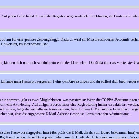
 Auf jeden Fall erhältst du nach der Registrierung zusätzliche Funktionen, die Gäste nicht habe
st du nur für eine gewisse Zeit eingeloggt. Dadurch wird ein Missbrauch deines Accounts verhi
Universität, im Internetcafé usw.
st, können dich nur noch Administratoren in der Liste sehen. Du zählst dann als versteckter Use
f
Ich habe mein Passwort vergessen
. Folge den Anweisungen und du solltest dich bald wieder 
ls sie stimmen, gibt es zwei Möglichkeiten, was passiert ist: Wenn die COPPA-Bestimmungen a
count eine Aktivierung. Auf einigen Boards muss eine Registrierung immer erst aktiviert werden
esandt wurde, folge den enthaltenen Anweisungen; falls du diese E-Mail nicht erhalten hast, ve
er bist, dass die angegebene E-Mail-Adresse richtig ist, kontaktiere den Administrator.
lsches Passwort eingegeben hast (überprüfe die E-Mail, die du vom Board bekommen hast) oder d
äßig User löschen, die nichts gepostet haben, um die Größe der Datenbank zu verringern. Versuc