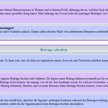
nter deinem Benutzernamen in Themen und in deinem Profil, abhängig davon, welchen Style du 
n einen speziellen Rang haben. Bitte belästige das Forum nicht mit unnötigen Beiträgen, nur 
einzuloggen!
ator diese Funktion zulässt). Damit sollen obszöne Mails von unbekannten Benutzern unterbun
Beiträge schreiben
te. Es kann sein, dass du dich erst registrieren musst, bevor du eine Nachricht schreiben kann
eigenen Beiträge löschen oder editieren. Du kannst einen Beitrag editieren (eventuell nur für 
Beitrags lesen können, der anzeigt, wie oft der Text bearbeitet wurde. Er wird nur erscheinen, 
den Beitrag editierten). Beachte, dass normale Benutzer keine Beiträge löschen können, wenn sch
 eine erstellt hast, aktiviere die
Signatur anhängen
-Funktion während der Beitragserstellung.
indern, indem du die Signaturoption beim Beitragsschreiben abschaltest).