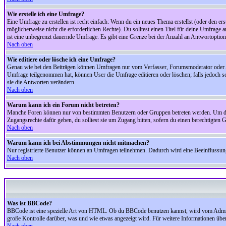
Wie erstelle ich eine Umfrage?
Eine Umfrage zu erstellen ist recht einfach: Wenn du ein neues Thema erstellst (oder den erst
möglicherweise nicht die erforderlichen Rechte). Du solltest einen Titel für deine Umfrag
ist eine unbegrenzt dauernde Umfrage. Es gibt eine Grenze bei der Anzahl an Antwortoptionen
Nach oben
Wie editiere oder lösche ich eine Umfrage?
Genau wie bei den Beiträgen können Umfragen nur vom Verfasser, Forumsmoderator oder Adm
Umfrage teilgenommen hat, können User die Umfrage editieren oder löschen; falls jedoch s
sie die Antworten verändern.
Nach oben
Warum kann ich ein Forum nicht betreten?
Manche Foren können nur von bestimmten Benutzern oder Gruppen betreten werden. Um dort 
Zugangsrechte dafür geben, du solltest sie um Zugang bitten, sofern du einen berechtigten G
Nach oben
Warum kann ich bei Abstimmungen nicht mitmachen?
Nur registrierte Benutzer können an Umfragen teilnehmen. Dadurch wird eine Beeinflussung d
Nach oben
Was ist BBCode?
BBCode ist eine spezielle Art von HTML. Ob du BBCode benutzen kannst, wird vom Administ
große Kontrolle darüber, was und wie etwas angezeigt wird. Für weitere Informationen über 