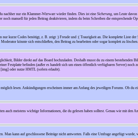
t du nachher nur ein Klammer-Wirrwarr wieder finden. Dies ist eine
Sicherung
, um Leute davon
 noch manuell für jeden Beitrag deaktivieren, indem du beim Schreiben die entsprechende Opti
ur kurze Codes benötigt, z. B. zeigt :) Freude und :( Traurigkeit an. Die komplette Liste der 
in Moderator könnte sich entschließen, den Beitrag zu bearbeiten oder sogar komplett zu löschen
glichkeit, Bilder direkt auf das Board hochzuladen. Deshalb musst du zu einem bestehenden Bild
einer Festplatte befinden (außer es handelt sich um einen öffentlich verfügbaren Server) noch 
[img] oder nutze HMTL (sofern erlaubt).
wie möglich lesen. Ankündigungen erscheinen immer am Anfang des jeweiligen Forums. Ob du e
en auch meistens wichtige Informationen, die du gelesen haben solltest. Genau wie mit den A
Man kann auf geschlossene Beiträge nicht antworten. Falls eine Umfrage angefügt wurde, wi