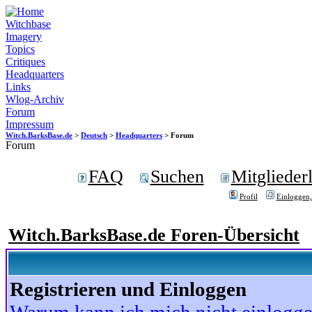
Witchbase
Imagery
Topics
Critiques
Headquarters
Links
Wlog-Archiv
Forum
Impressum
Witch.BarksBase.de
>
Deutsch
>
Headquarters
> Forum
Forum
FAQ
Suchen
Mitgliederl
Profil
Einloggen,
Witch.BarksBase.de Foren-Übersicht
Registrieren und Einloggen