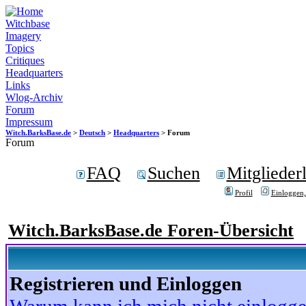
Witchbase
Imagery
Topics
Critiques
Headquarters
Links
Wlog-Archiv
Forum
Impressum
Witch.BarksBase.de
>
Deutsch
>
Headquarters
> Forum
Forum
FAQ
Suchen
Mitgliederl
Profil
Einloggen,
Witch.BarksBase.de Foren-Übersicht
Registrieren und Einloggen