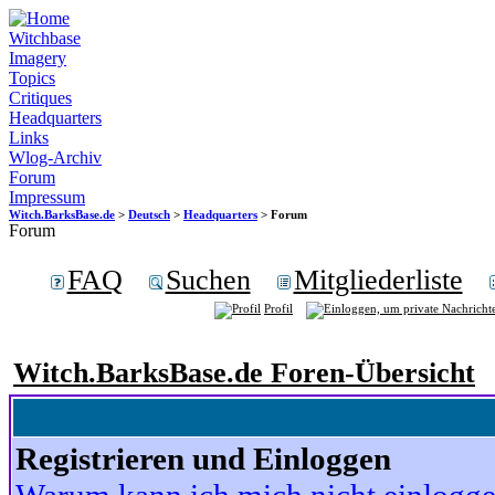
Witchbase
Imagery
Topics
Critiques
Headquarters
Links
Wlog-Archiv
Forum
Impressum
Witch.BarksBase.de
>
Deutsch
>
Headquarters
> Forum
Forum
FAQ
Suchen
Mitgliederliste
Profil
Witch.BarksBase.de Foren-Übersicht
Registrieren und Einloggen