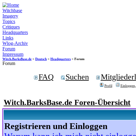
Witchbase
Imagery
Topics
Critiques
Headquarters
Links
Wlog-Archiv
Forum
Impressum
Witch.BarksBase.de
>
Deutsch
>
Headquarters
> Forum
Forum
FAQ
Suchen
Mitgliederl
Profil
Einloggen,
Witch.BarksBase.de Foren-Übersicht
Registrieren und Einloggen