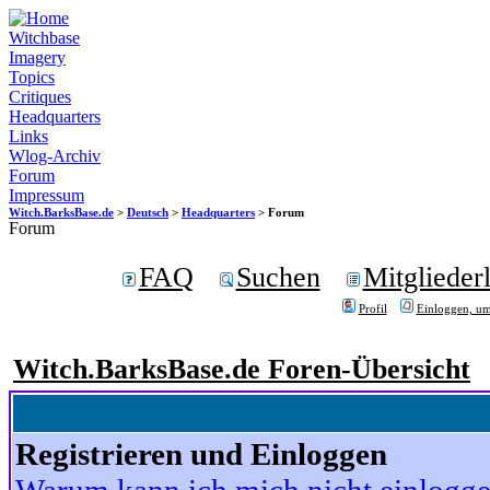
Witchbase
Imagery
Topics
Critiques
Headquarters
Links
Wlog-Archiv
Forum
Impressum
Witch.BarksBase.de
>
Deutsch
>
Headquarters
> Forum
Forum
FAQ
Suchen
Mitgliederl
Profil
Einloggen, um
Witch.BarksBase.de Foren-Übersicht
Registrieren und Einloggen