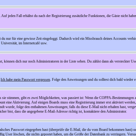
 Auf jeden Fall erhältst du nach der Registrierung zusätzliche Funktionen, die Gäste nicht habe
st du nur für eine gewisse Zeit eingeloggt. Dadurch wird ein Missbrauch deines Accounts verhi
Universität, im Internetcafé usw.
st, können dich nur noch Administratoren in der Liste sehen. Du zählst dann als versteckter Use
f
Ich habe mein Passwort vergessen
. Folge den Anweisungen und du solltest dich bald wieder 
ls sie stimmen, gibt es zwei Möglichkeiten, was passiert ist: Wenn die COPPA-Bestimmungen a
count eine Aktivierung. Auf einigen Boards muss eine Registrierung immer erst aktiviert werden
esandt wurde, folge den enthaltenen Anweisungen; falls du diese E-Mail nicht erhalten hast, ve
er bist, dass die angegebene E-Mail-Adresse richtig ist, kontaktiere den Administrator.
lsches Passwort eingegeben hast (überprüfe die E-Mail, die du vom Board bekommen hast) oder d
äßig User löschen, die nichts gepostet haben, um die Größe der Datenbank zu verringern. Versuc