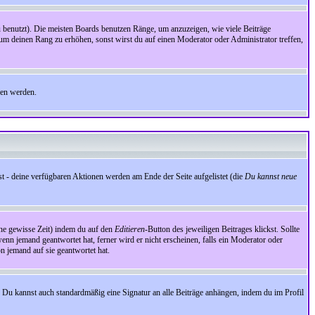
benutzt). Die meisten Boards benutzen Ränge, um anzuzeigen, wie viele Beiträge
um deinen Rang zu erhöhen, sonst wirst du auf einen Moderator oder Administrator treffen,
den werden.
st - deine verfügbaren Aktionen werden am Ende der Seite aufgelistet (die
Du kannst neue
eine gewisse Zeit) indem du auf den
Editieren
-Button des jeweiligen Beitrages klickst. Sollte
wenn jemand geantwortet hat, ferner wird er nicht erscheinen, falls ein Moderator oder
on jemand auf sie geantwortet hat.
 Du kannst auch standardmäßig eine Signatur an alle Beiträge anhängen, indem du im Profil