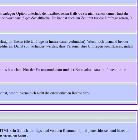
inzufügen
-Option unterhalb der Textbox sehen (falls du sie nicht sehen kannst, hast du
ie
Antwort hinzufügen
-Schaltfläche. Du kannst auch ein Zeitlimit für die Umfrage setzen, 0
Beitrag im Thema (die Umfrage ist immer damit verbunden). Wenn noch niemand bei der
ditieren. Damit soll verhindert werden, dass Personen ihre Umfragen beeinflussen, indem
aubnis brauchen. Nur der Forumsmoderator und der Boardadministrator können dir die
nst, hast du vermutlich nicht die erforderlichen Rechte dazu.
HTML sehr ähnlich, die Tags sind von den Klammern [ und ] umschlossen und bietet dir
s erreichen kannst.