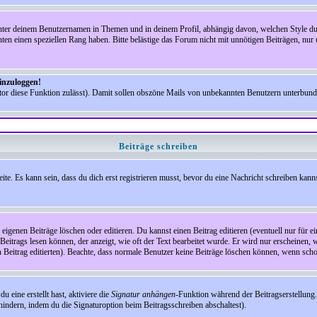
nter deinem Benutzernamen in Themen und in deinem Profil, abhängig davon, welchen Style du 
n einen speziellen Rang haben. Bitte belästige das Forum nicht mit unnötigen Beiträgen, nur 
einzuloggen!
ator diese Funktion zulässt). Damit sollen obszöne Mails von unbekannten Benutzern unterbun
Beiträge schreiben
te. Es kann sein, dass du dich erst registrieren musst, bevor du eine Nachricht schreiben kann
eigenen Beiträge löschen oder editieren. Du kannst einen Beitrag editieren (eventuell nur für 
Beitrags lesen können, der anzeigt, wie oft der Text bearbeitet wurde. Er wird nur erscheinen, 
den Beitrag editierten). Beachte, dass normale Benutzer keine Beiträge löschen können, wenn sch
 eine erstellt hast, aktiviere die
Signatur anhängen
-Funktion während der Beitragserstellung.
indern, indem du die Signaturoption beim Beitragsschreiben abschaltest).