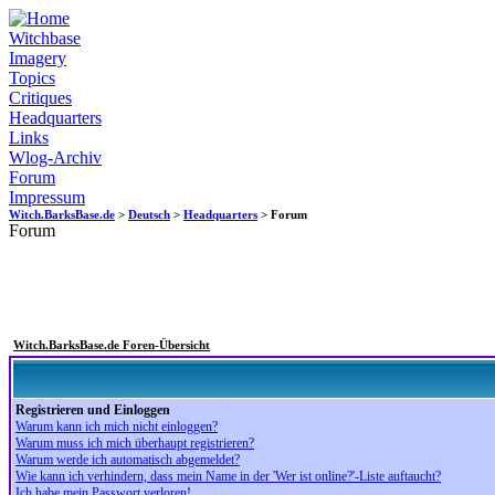
Witchbase
Imagery
Topics
Critiques
Headquarters
Links
Wlog-Archiv
Forum
Impressum
Witch.BarksBase.de
>
Deutsch
>
Headquarters
> Forum
Forum
Witch.BarksBase.de Foren-Übersicht
Registrieren und Einloggen
Warum kann ich mich nicht einloggen?
Warum muss ich mich überhaupt registrieren?
Warum werde ich automatisch abgemeldet?
Wie kann ich verhindern, dass mein Name in der 'Wer ist online?'-Liste auftaucht?
Ich habe mein Passwort verloren!