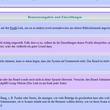
Benutzerangaben und Einstellungen
e auf den
Profil
-Link, um sie zu ändern (wird normalerweise am oberen Bildschirmrand angezeig
ichtig eingestellt. Falls dem so ist, solltest du die Einstellungen deines Profils überprüfen, um
bist, wäre das vielleicht ein guter Grund dazu.
 nicht stimmen, kann es daran liegen, dass das System auf Sommerzeit steht. Das Board ist ni
hat oder das Board wurde noch nicht in deine Sprache übersetzt. Versuche, den Board-Administrato
r phpBB Group Website (Der Link ist am Ende jeder Seite)
ng, z. B. Punkte oder Sterne, die anzeigen, wie viele Beiträge du geschrieben hast oder welch
Administrator, ob er Avatare erlaubt und ob die Benutzer wählen dürfen, wie sie ihren Avatar 
n).