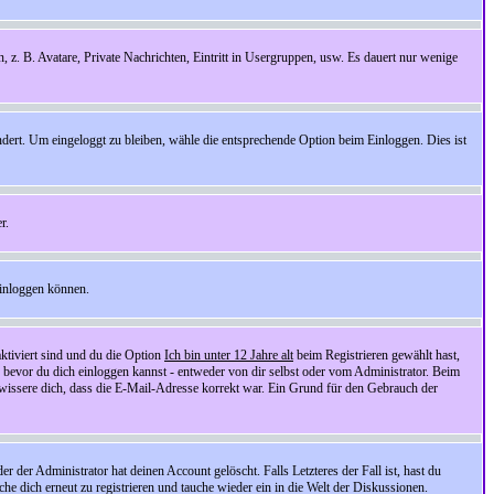
n, z. B. Avatare, Private Nachrichten, Eintritt in Usergruppen, usw. Es dauert nur wenige
ndert. Um eingeloggt zu bleiben, wähle die entsprechende Option beim Einloggen. Dies ist
r.
einloggen können.
ktiviert sind und du die Option
Ich bin unter 12 Jahre alt
beim Registrieren gewählt hast,
, bevor du dich einloggen kannst - entweder von dir selbst oder vom Administrator. Beim
rgewissere dich, dass die E-Mail-Adresse korrekt war. Ein Grund für den Gebrauch der
er Administrator hat deinen Account gelöscht. Falls Letzteres der Fall ist, hast du
he dich erneut zu registrieren und tauche wieder ein in die Welt der Diskussionen.