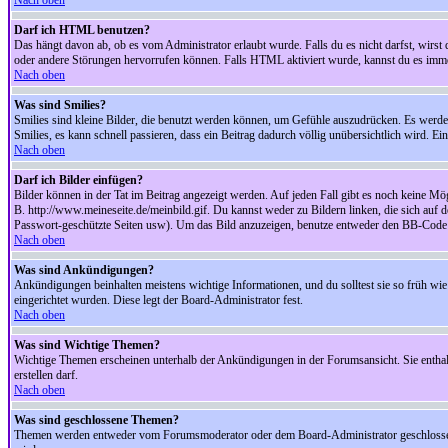
Nach oben
Darf ich HTML benutzen?
Das hängt davon ab, ob es vom Administrator erlaubt wurde. Falls du es nicht darfst, wirs
oder andere Störungen hervorrufen können. Falls HTML aktiviert wurde, kannst du es immer
Nach oben
Was sind Smilies?
Smilies sind kleine Bilder, die benutzt werden können, um Gefühle auszudrücken. Es werden n
Smilies, es kann schnell passieren, dass ein Beitrag dadurch völlig unübersichtlich wird. E
Nach oben
Darf ich Bilder einfügen?
Bilder können in der Tat im Beitrag angezeigt werden. Auf jeden Fall gibt es noch keine Mö
B. http://www.meineseite.de/meinbild.gif. Du kannst weder zu Bildern linken, die sich auf d
Passwort-geschützte Seiten usw). Um das Bild anzuzeigen, benutze entweder den BB-Code 
Nach oben
Was sind Ankündigungen?
Ankündigungen beinhalten meistens wichtige Informationen, und du solltest sie so früh 
eingerichtet wurden. Diese legt der Board-Administrator fest.
Nach oben
Was sind Wichtige Themen?
Wichtige Themen erscheinen unterhalb der Ankündigungen in der Forumsansicht. Sie enthalt
erstellen darf.
Nach oben
Was sind geschlossene Themen?
Themen werden entweder vom Forumsmoderator oder dem Board-Administrator geschlossen. 