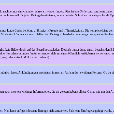
t du nachher nur ein Klammer-Wirrwarr wieder finden. Dies ist eine
Sicherung
, um Leute davon
 noch manuell für jeden Beitrag deaktivieren, indem du beim Schreiben die entsprechende Opti
ur kurze Codes benötigt, z. B. zeigt :) Freude und :( Traurigkeit an. Die komplette Liste der 
in Moderator könnte sich entschließen, den Beitrag zu bearbeiten oder sogar komplett zu löschen
glichkeit, Bilder direkt auf das Board hochzuladen. Deshalb musst du zu einem bestehenden Bild
einer Festplatte befinden (außer es handelt sich um einen öffentlich verfügbaren Server) noch 
[img] oder nutze HMTL (sofern erlaubt).
wie möglich lesen. Ankündigungen erscheinen immer am Anfang des jeweiligen Forums. Ob du e
en auch meistens wichtige Informationen, die du gelesen haben solltest. Genau wie mit den A
Man kann auf geschlossene Beiträge nicht antworten. Falls eine Umfrage angefügt wurde, wi