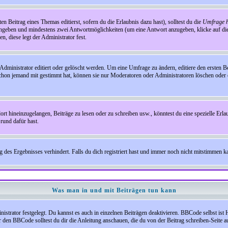
en Beitrag eines Themas editierst, sofern du die Erlaubnis dazu hast), solltest du die
Umfrage h
e angeben und mindestens zwei Antwortmöglichkeiten (um eine Antwort anzugeben, klicke auf d
, diese legt der Administrator fest.
inistrator editiert oder gelöscht werden. Um eine Umfrage zu ändern, editiere den ersten 
chon jemand mit gestimmt hat, können sie nur Moderatoren oder Administratoren löschen oder e
hineinzugelangen, Beiträge zu lesen oder zu schreiben usw., könntest du eine spezielle Erl
rund dafür hast.
es Ergebnisses verhindert. Falls du dich registriert hast und immer noch nicht mitstimmen kan
Was man in und mit Beiträgen tun kann
rator festgelegt. Du kannst es auch in einzelnen Beiträgen deaktivieren. BBCode selbst ist 
den BBCode solltest du dir die Anleitung anschauen, die du von der Beitrag schreiben-Seite au