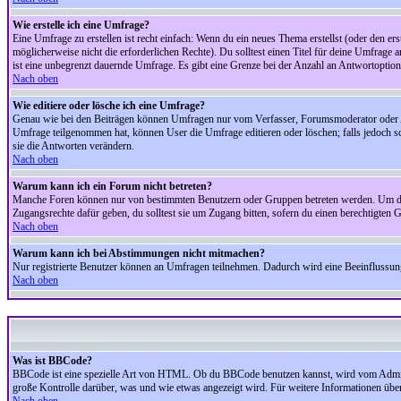
Wie erstelle ich eine Umfrage?
Eine Umfrage zu erstellen ist recht einfach: Wenn du ein neues Thema erstellst (oder den erst
möglicherweise nicht die erforderlichen Rechte). Du solltest einen Titel für deine Umfrag
ist eine unbegrenzt dauernde Umfrage. Es gibt eine Grenze bei der Anzahl an Antwortoptionen
Nach oben
Wie editiere oder lösche ich eine Umfrage?
Genau wie bei den Beiträgen können Umfragen nur vom Verfasser, Forumsmoderator oder Adm
Umfrage teilgenommen hat, können User die Umfrage editieren oder löschen; falls jedoch s
sie die Antworten verändern.
Nach oben
Warum kann ich ein Forum nicht betreten?
Manche Foren können nur von bestimmten Benutzern oder Gruppen betreten werden. Um dort 
Zugangsrechte dafür geben, du solltest sie um Zugang bitten, sofern du einen berechtigten G
Nach oben
Warum kann ich bei Abstimmungen nicht mitmachen?
Nur registrierte Benutzer können an Umfragen teilnehmen. Dadurch wird eine Beeinflussung d
Nach oben
Was ist BBCode?
BBCode ist eine spezielle Art von HTML. Ob du BBCode benutzen kannst, wird vom Administ
große Kontrolle darüber, was und wie etwas angezeigt wird. Für weitere Informationen über 