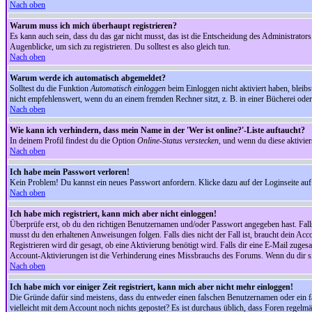
Nach oben
Warum muss ich mich überhaupt registrieren?
Es kann auch sein, dass du das gar nicht musst, das ist die Entscheidung des Administrators.
Augenblicke, um sich zu registrieren. Du solltest es also gleich tun.
Nach oben
Warum werde ich automatisch abgemeldet?
Solltest du die Funktion
Automatisch einloggen
beim Einloggen nicht aktiviert haben, bleib
nicht empfehlenswert, wenn du an einem fremden Rechner sitzt, z. B. in einer Bücherei oder 
Nach oben
Wie kann ich verhindern, dass mein Name in der 'Wer ist online?'-Liste auftaucht?
In deinem Profil findest du die Option
Online-Status verstecken
, und wenn du diese aktivier
Nach oben
Ich habe mein Passwort verloren!
Kein Problem! Du kannst ein neues Passwort anfordern. Klicke dazu auf der Loginseite au
Nach oben
Ich habe mich registriert, kann mich aber nicht einloggen!
Überprüfe erst, ob du den richtigen Benutzernamen und/oder Passwort angegeben hast. Fal
musst du den erhaltenen Anweisungen folgen. Falls dies nicht der Fall ist, braucht dein Ac
Registrieren wird dir gesagt, ob eine Aktivierung benötigt wird. Falls dir eine E-Mail zug
Account-Aktivierungen ist die Verhinderung eines Missbrauchs des Forums. Wenn du dir sich
Nach oben
Ich habe mich vor einiger Zeit registriert, kann mich aber nicht mehr einloggen!
Die Gründe dafür sind meistens, dass du entweder einen falschen Benutzernamen oder ein fa
vielleicht mit dem Account noch nichts gepostet? Es ist durchaus üblich, dass Foren regelm