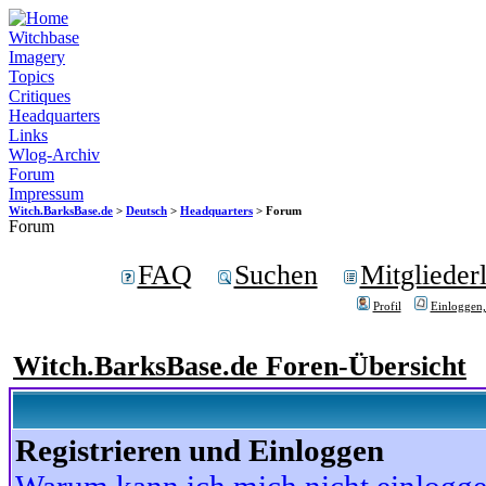
Witchbase
Imagery
Topics
Critiques
Headquarters
Links
Wlog-Archiv
Forum
Impressum
Witch.BarksBase.de
>
Deutsch
>
Headquarters
> Forum
Forum
FAQ
Suchen
Mitgliederl
Profil
Einloggen,
Witch.BarksBase.de Foren-Übersicht
Registrieren und Einloggen