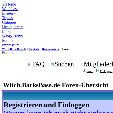
Witchbase
Imagery
Topics
Critiques
Headquarters
Links
Wlog-Archiv
Forum
Impressum
Witch.BarksBase.de
>
Deutsch
>
Headquarters
> Forum
Forum
FAQ
Suchen
Mitgliederl
Profil
Einloggen,
Witch.BarksBase.de Foren-Übersicht
Registrieren und Einloggen