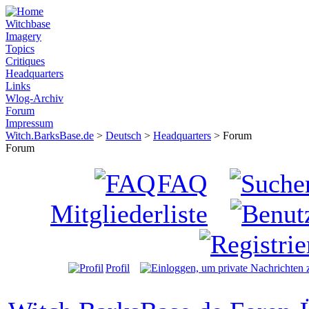
Witchbase
Imagery
Topics
Critiques
Headquarters
Links
Wlog-Archiv
Forum
Impressum
Witch.BarksBase.de
>
Deutsch
>
Headquarters
> Forum
Forum
FAQ
Mitgliederliste
Profil